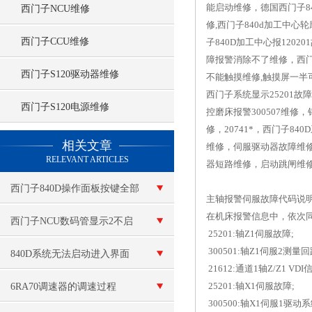
能启动维修，德国西门子84
西门子NCU维修
修,西门子840d加工中
西门子CCU维修
子840D加工中心报1202
障报警消除不了维修，西门子(
西门子S120驱动器维修
不能触摸维修,触摸屏一半
西门子系统显示25201故障
西门子S120电源维修
控磨床报警300507维修，
修，20741*，西门子84
查看更多 >>
相关文章
维修，伺服驱动器故障维修，
RELEVANT ARTICLES
器短路维修，启动跳闸维
西门子840D操作面板按键全部
主轴报警伺服故障代码说
在机床报警信息中，依次同
失灵
西门子NCU数码管显示2不启
25201:轴Z1伺服故障;
300501:轴Z1伺服2测量
动维修
840D系统无法启动进入界面
21612:通道1轴Z/Z1 V
25201:轴X1伺服故障;
6RA70调速器的调速过程
300500:轴X1伺服1驱动