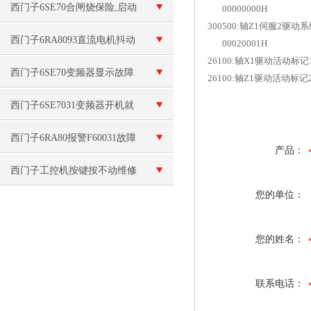
西门子6SE70合闸烧保险,启动
00000000H
300500:轴Z1伺服2驱动
跳闸维修
西门子6RA8093直流电机抖动
00020001H
26100:轴X1驱动活动标记
维修控制柜坏
西门子6SE70变频器显示故障
26100:轴Z1驱动活动标记
维修
西门子6SE7031变频器开机就
报警F027故障维修
西门子6RA80报警F60031故障
产品：
维修
西门子工控机按键按不动维修
您的单位：
您的姓名：
联系电话：