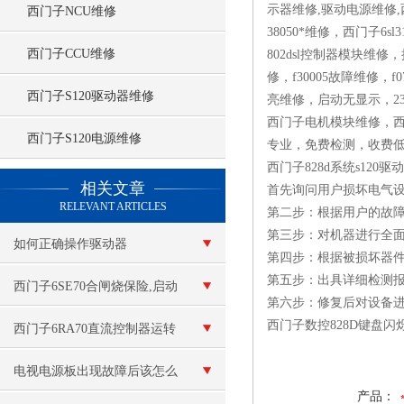
示器维修,驱动电源维修,
西门子NCU维修
38050*维修，西门子6
西门子CCU维修
802dsl控制器模块维修
修，f30005故障维修，f
西门子S120驱动器维修
亮维修，启动无显示，2
西门子电机模块维修，西
西门子S120电源维修
专业，免费检测，收费
西门子828d系统s12
查看更多 >>
相关文章
首先询问用户损坏电气
RELEVANT ARTICLES
第二步：根据用户的故
第三步：对机器进行全
如何正确操作驱动器
第四步：根据被损坏器
第五步：出具详细检测
西门子6SE70合闸烧保险,启动
第六步：修复后对设备
西门子数控828D键盘
跳闸维修
西门子6RA70直流控制器运转
速度不连贯维修
电视电源板出现故障后该怎么
产品：