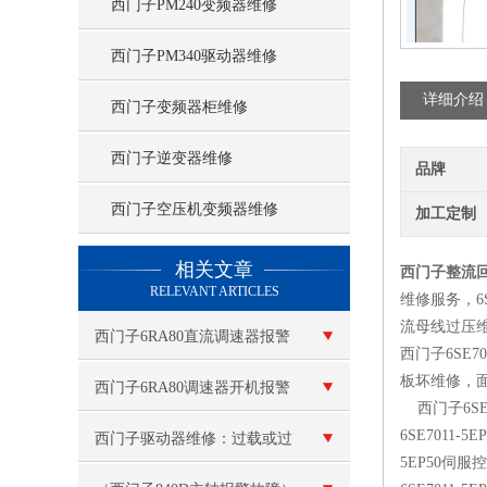
西门子PM240变频器维修
西门子PM340驱动器维修
详细介绍
西门子变频器柜维修
西门子逆变器维修
品牌
西门子空压机变频器维修
加工定制
查看更多 >>
相关文章
西门子整流回
RELEVANT ARTICLES
维修服务，6S
流母线过压
西门子6RA80直流调速器报警
西门子6S
板坏维修，面
维修技术咨询
西门子6RA80调速器开机报警
西门子6SE7
6SE7011-
F60092故障原因分析
西门子驱动器维修：过载或过
5EP50伺服