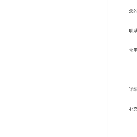
您
联
常
详
补