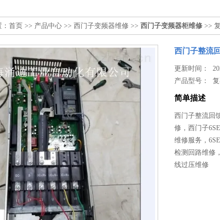
置：
首页
>>
产品中心
>>
西门子变频器维修
>>
西门子变频器柜维修
>> 
西门子整流回
更新时间： 2022
产品型号：
复
简单描述
西门子整流回馈
修，西门子6SE
维修服务，6SE
检测回路维修，
线过压维修