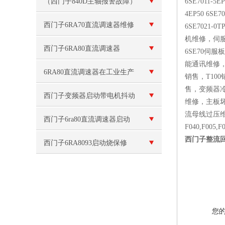
流、过热报警
（西门子840D主轴报警故障）
6SE7011-5
4EP50 6SE70
维修解决
西门子6RA70直流调速器维修
6SE7021-
机维修，伺
电源电压异常问题
西门子6RA80直流调速器
6SE70伺
能通讯维修，控
F60042故障处理修复解决
6RA80直流调速器在工业生产
销售，T100
售，变频器
设备中的应用
西门子变频器启动带电机抖动
维修，主板坏
流母线过压
西门子6ra80直流调速器启动
F040,F00
西门子整流回
无励磁电压维修
西门子6RA8093启动烧保修
（变频器炸可控硅模块）维修
您