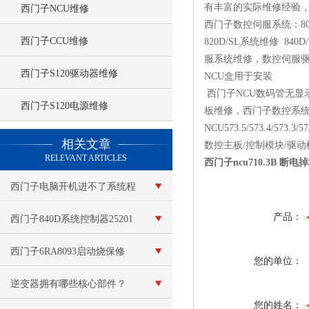
有丰富的实际维修经验，且配备8
西门子NCU维修
西门子数控伺服系统：802C
西门子CCU维修
820D/SL系统维修 840
服系统维修，数控伺服驱
西门子S120驱动器维修
NCU盒用于安装
西门子NCU数码管无显示
西门子S120电源维修
板维修，西门子数控系
NCU573.5/573.4/573.3/57
查看更多 >>
相关文章
数控主板/控制模块/驱动
RELEVANT ARTICLES
西门子ncu710.3B 断
西门子电脑开机进不了系统程
产品：
序维修
西门子840D系统控制器25201
维修故障测试维修
西门子6RA8093启动烧保修
您的单位：
（变频器炸可控硅模块）维修
逆变器拥有哪些核心部件？
您的姓名：