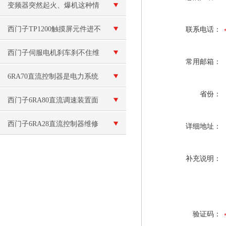
变频器突然起火、爆机这种情
况是怎么回事呢？
西门子TP1200触摸屏元件进不
联系电话：
了系统
西门子伺服电机刹车刹不住维
常用邮箱：
修（刹车线圈烧毁维修）
6RA70直流控制器是电力系统
省份：
中重要的设备
西门子6RA80直流调速装置面
板无显示维修
西门子6RA28直流控制器维修
详细地址：
补充说明：
验证码：