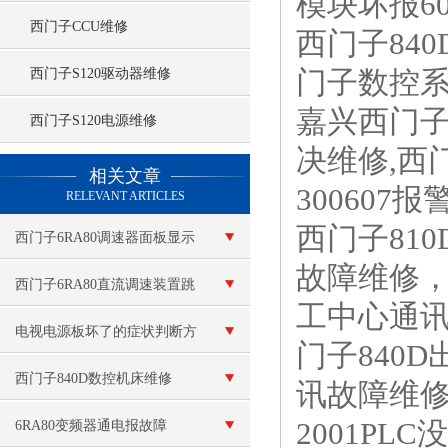
模块坏报6
西门子CCU维修
西门子840
门子数控系统
西门子S120驱动器维修
嘉兴西门子8
西门子S120电源维修
决维修,西门
查看更多 >>
相关文章
300607
RELEVANT ARTICLES
西门子810
西门子6RA80调速器面板显示
故障维修，
不亮
西门子6RA80直流调速装置跳
工中心通讯
闸维修（所有故障现场检测）
电视电源板坏了的症状判断方
门子840
法
西门子840D数控机床维修
讯故障维修
2001PL
6RA80变频器通电报故障