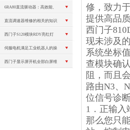
修，致力
F60100
6RA80直流驱动器：高效能、
提供高品
稳定可靠的直流驱动解决方案
直流调速器维修的相关的知识
西门子81
西门子S120模块RDY亮红灯
现未涉及的
伺服电机满足工业机器人的操
系统坐标值
查模块确认
作需要哪些条件？
西门子显示屏开机全部白屏维
阻，而且会
修
路由N3、
位信号诊断
1．正输入
那么您只能