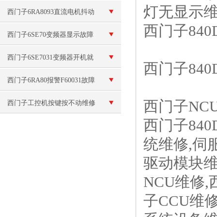
灯无显示维
跳闸维修
西门子6RA8093直流电机抖动
西门子840
维修控制柜坏
西门子6SE70变频器显示故障
维修
西门子6SE7031变频器开机就
西门子840
报警F027故障维修
西门子6RA80报警F60031故障
西门子NC
维修
西门子工控机按键按不动维修
西门子840D/
统维修,伺
驱动模块维
NCU维修,
子CCU维