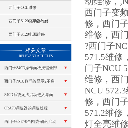
动维修，,
西门子CCU维修
西门子变
修，西门子
西门子S120驱动器维修
维修，西门
西门子S120电源维修
?西门子NC
查看更多 >>
相关文章
571.5维
RELEVANT ARTICLES
门子NCU 5
西门子840D操作面板按键全部
维修，西门子
失灵
西门子NCU数码管显示2不启
NCU 572
动维修
840D系统无法启动进入界面
修，西门子N
6RA70调速器的调速过程
571.2维
灯全亮维修
西门子6SE70合闸烧保险,启动