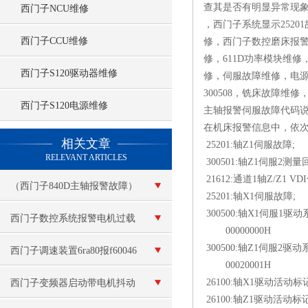
查其是否有明显异常现象
西门子NCU维修
，西门子系统显示25201
西门子CCU维修
修，西门子数控磨床报警30
修，611D功率模块维修，2
西门子S120驱动器维修
修，伺服故障维修，电源故
300508，铣床故障
西门子S120电源维修
主轴报警伺服故障代码
在机床报警信息中，依次
查看更多 >>
相关文章
25201:轴Z1伺服故障;
RELEVANT ARTICLES
300501:轴Z1伺服2测
21612:通道1轴Z/Z1 
（西门子840D主轴报警故障）
25201:轴X1伺服故障;
300500:轴X1伺服1驱
维修解决
西门子数控系统报警电机过载
00000000H
300500:轴Z1伺服2驱
维修
西门子调速装置6ra80报f60046
00020001H
显示故障代码
26100:轴X1驱动活动标
西门子变频器启动带电机抖动
26100:轴Z1驱动活动标