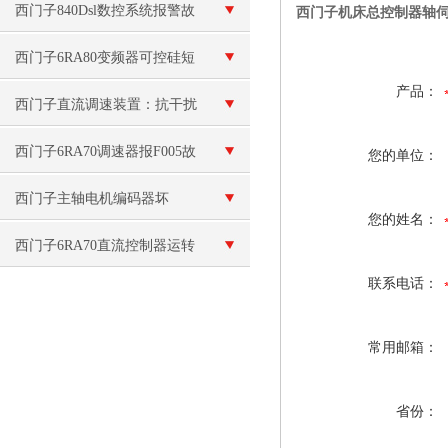
西门子840Dsl数控系统报警故
西门子机床总控制器轴
障的维修
西门子6RA80变频器可控硅短
产品：
路维修
西门子直流调速装置：抗干扰
抗温变防潮防尘，适应复杂工
西门子6RA70调速器报F005故
您的单位：
业工况长效稳定运行
障代码维修
西门子主轴电机编码器坏
您的姓名：
西门子6RA70直流控制器运转
联系电话：
速度不连贯维修
常用邮箱：
省份：