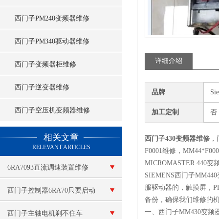
西门子PM240变频器维修
西门子PM340驱动器维修
详细介绍
西门子变频器柜维修
西门子逆变器维修
品牌
Si
西门子空压机变频器维修
加工定制
否
查看更多 >>
相关文章
西门子430变频器维修
，
RELEVANT ARTICLES
F0001维修，MM44*F
MICROMASTER 4
6RA7093直流调速装置维修
SIEMENS西门子M
服驱动器的，触摸屏，P
西门子控制器6RA70只要启动
备份，确保我们维修的
一、西门子MM430变
就烧保险维修
西门子主轴电机刹不住车