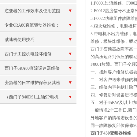
1.F0001过流维修、F0
逆变器的工作效率及使用范围
2.F0012温度信号不正
3.F0022功率组件故障维
专业6RA80直流驱动器维修：
4.模块烧维修，电源板
5.带电机不出力维修，
精准排查故障快速恢复运行
减速机使用技巧
维修，模块炸维修，驱
西门子变频器故障率高一
西门子工控机电源坏维修
的高压短路到低压的驱动
F0001故障。西门子变
西门子6RA80直流调速器维修
一、接到客户维修机器
二、对客户送来维修的
运行中报警无法复位故障
变频器的日常维护保养及其检
三、维修内容包括排除
四、修复后对设备进行
修工作
（西门子840DSL主轴SP电机
五、对于45KW及以上
一般情况2个工作日,西
模块坏）数控十年修复
外地客户酌情考虑设备
同一故障修复部位保修9
西门子430变频器维修