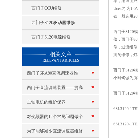
率，按照由外
西门子CCU维修
Uces约 为
铁一般选用20
西门子S120驱动器维修
西门子S120
西门子S120电源维修
修，西门子80
修，过流维修，
查看更多 >>
相关文章
跳闸维修，灯
RELEVANT ARTICLES
西门子S12
西门子6RA80直流调速器维
小时竭诚为所
修：面板无显示故障
西门子直流调速装置——提高
西门子S120
工业生产效率的重要利器
主轴电机的维护保养
6SL3120-1
对变频器的12个常见问题做个
6SL3120-1
解答
为了能够减少直流调速器维修