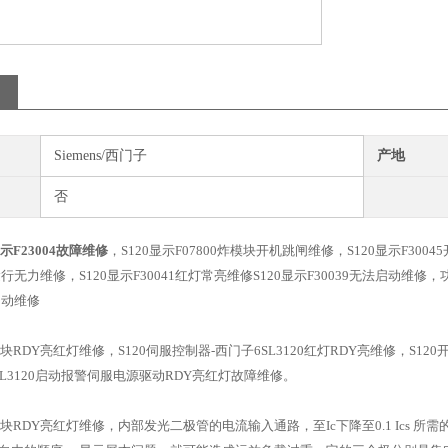
Siemens/西门子
产地
否
示F23004故障维修
，S120显示F07800炸模块开机跳闸维修，S120显示F3004
机运行无力维修，S120显示F30041红灯常亮维修S120显示F30039无法启动维修，
启动维修
模块RDY亮红灯维修，S120伺服控制器-西门子6SL3120红灯RDY亮维修，S12
L3120启动报警伺服电源驱动RDY亮红灯故障维修。
模块RDY亮红灯维修，内部发光二极管的电流输入通路，至Ic下降至0.1 Ics