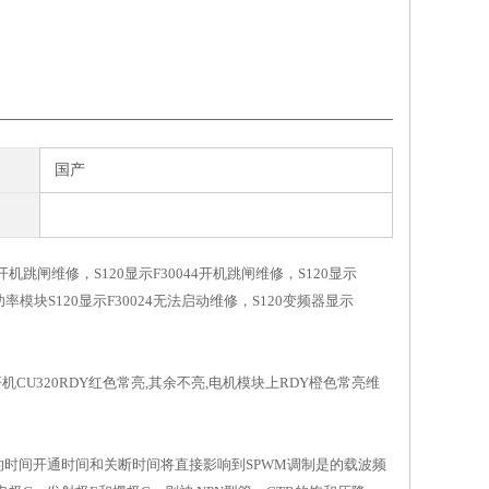
国产
5开机跳闸维修，S120显示F30044开机跳闸维修，S120显示
功率模块S120显示F30024无法启动维修，S120变频器显示
0开机CU320RDY红色常亮,其余不亮,电机模块上RDY橙色常亮维
 所需的时间开通时间和关断时间将直接影响到SPWM调制是的载波频