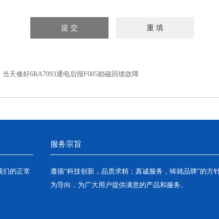
：
当天修好6RA7093通电后报F005励磁回馈故障
服务宗旨
我们的正常
遵循“科技创新，品质求精；真诚服务，铸就品牌”的方
为导向，为广大用户提供满意的产品和服务。