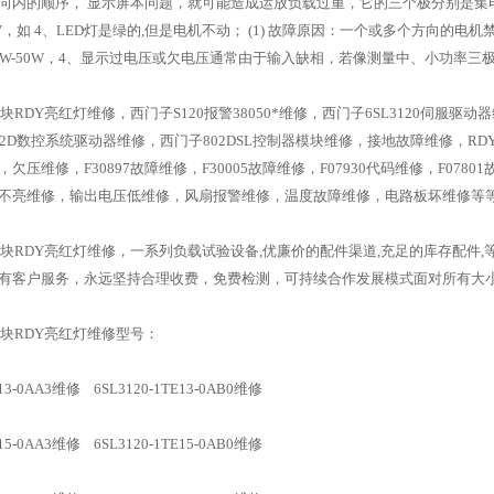
向内的顺序， 显示屏本问题，就可能造成运放负载过重，它的三个极分别是集电极
1-5V，如 4、LED灯是绿的,但是电机不动； (1) 故障原因：一个或多个方
W-50W，4、显示过电压或欠电压通常由于输入缺相，若像测量中、小功率三极管极间电
模块RDY亮红灯维修，西门子S120报警38050*维修，西门子6SL3120伺服驱动
2D数控系统驱动器维修，西门子802DSL控制器模块维修，接地故障维修，RDY灯闪
欠压维修，F30897故障维修，F30005故障维修，F07930代码维修，F0780
不亮维修，输出电压低维修，风扇报警维修，温度故障维修，电路板坏维修等
0模块RDY亮红灯维修，一系列负载试验设备,优廉价的配件渠道,充足的库存配件
有客户服务，永远坚持合理收费，免费检测，可持续合作发展模式面对所有大
模块RDY亮红灯维修型号：
TE13-0AA3维修 6SL3120-1TE13-0AB0维修
TE15-0AA3维修 6SL3120-1TE15-0AB0维修