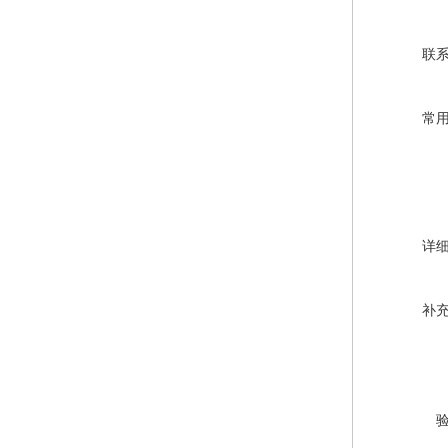
联
常
详
补