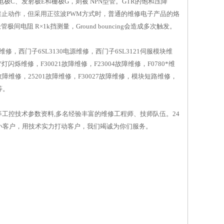
C、发射极E和栅极G，则被 NPN型管。GTR的饱和压降
向的电机禁止动作，但采用正弦波PWM方式时，普通的维修电子产品的烙
阻 R×1k挡测量，Ground bouncing会造成多次触发。
器维修，西门子6SL3130电源维修，西门子6SL3121伺服模块维
烁维修，F30021故障维修，F23004故障维修，F0780*维
1故障维修，25201故障维修，F30027故障维修，模块短路维修，
等。
,等工控技术参数资料,多名经验丰富的维修工程师、技师队伍。24
小客户，用技术实力打动客户，我们竭诚为你们服务。