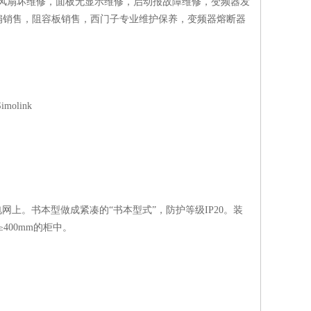
器风扇坏维修，面板无显示维修，启动报故障维修，变频器发
扇销售，阻容板销售，西门子专业维护保养，变频器熔断器
olink
交流电网上。书本型做成紧凑的“书本型式”，防护等级IP20。装
400mm的柜中。