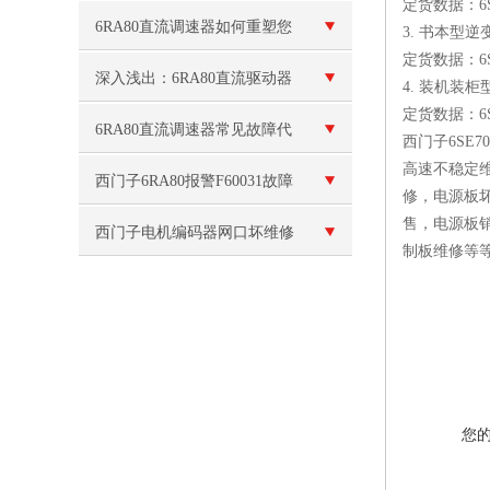
定货数据：6SE
F60010
注意事项
6RA80直流调速器如何重塑您
3. 书本型逆变
定货数据：6SE
的设备性能与生产效率
深入浅出：6RA80直流驱动器
4. 装机装柜型
定货数据：6SE
的安装调试与参数设置
6RA80直流调速器常见故障代
西门子6SE
高速不稳定
码排查，新手也能快速解决
西门子6RA80报警F60031故障
修，电源板
售，电源板
维修
西门子电机编码器网口坏维修
制板维修等
您