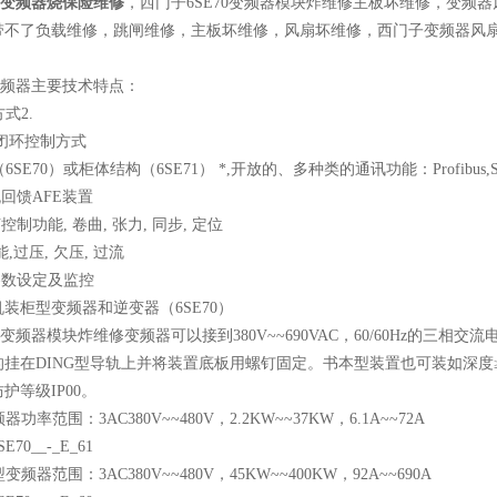
70变频器烧保险维修
，西门子6SE70变频器模块炸维修主板坏维修，变频
带不了负载维修，跳闸维修，主板坏维修，风扇坏维修，西门子变频器风
量变频器主要技术特点：
式2.
或闭环控制方式
6SE70）或柜体结构（6SE71） *,开放的、多种类的通讯功能：Profibus,Sim
流回馈AFE装置
控制功能, 卷曲, 张力, 同步, 定位
能,过压, 欠压, 过流
参数设定及监控
装柜型变频器和逆变器（6SE70）
0变频器模块炸维修变频器可以接到380V~~690VAC，60/60Hz的三相
挂在DING型导轨上并将装置底板用螺钉固定。书本型装置也可装如深度≥
护等级IP00。
器功率范围：3AC380V~~480V，2.2KW~~37KW，6.1A~~72A
70__-_E_61
变频器范围：3AC380V~~480V，45KW~~400KW，92A~~690A