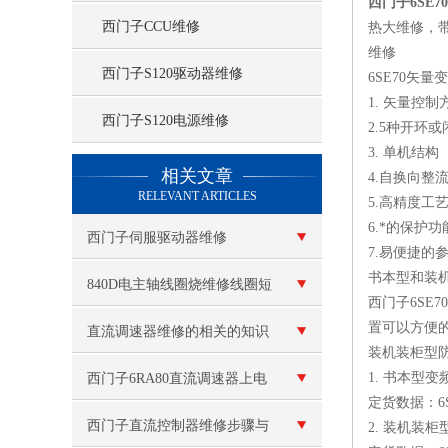
西门子6SE
西门子CCU维修
热大维修，
维修
西门子S120驱动器维修
6SE70矢
1. 矢量控制方
西门子S120电源维修
2.5种开环
3. 单机结构（
查看更多 >>
相关文章
4.自换向整
RELEVANT ARTICLES
5.高精度工艺
6.*的保护功
西门子伺服驱动器维修
7.易便捷的
书本型和装机
840D电主轴线圈烧维修线圈短
西门子6SE7
置可以方便的
路
直流调速器维修的相关的知识
装机装柜型防
1. 书本型变频
西门子6RA80直流调速器上电
定货数据：6SE
跳闸故障维修 故障代码：
西门子直流控制器维修步骤与
2. 装机装柜型