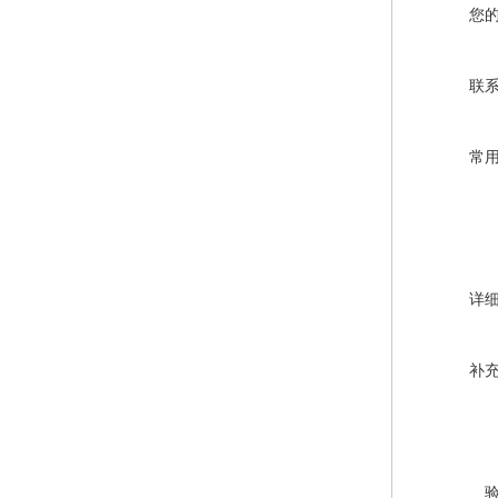
您
联
常
详
补