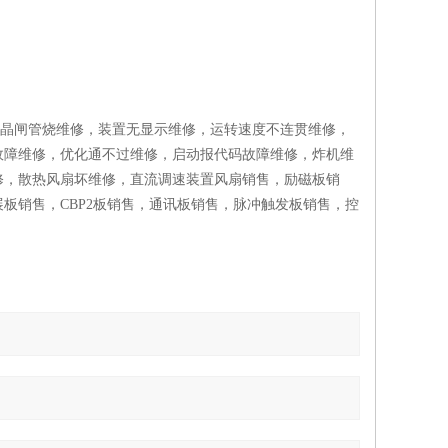
可控硅晶闸管烧维修，装置无显示维修，运转速度不连贯维修，
故障维修，优化通不过维修，启动报代码故障维修，炸机维
修，散热风扇坏维修，直流调速装置风扇销售，励磁板销
板销售，CBP2板销售，通讯板销售，脉冲触发板销售，控