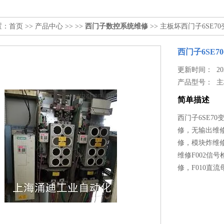
置：
首页
>>
产品中心
>> >>
西门子数控系统维修
>> 主板坏西门子6SE
西门子6SE
更新时间： 2022
产品型号：
主
简单描述
西门子6SE7
修，无输出维
修，模块炸维
维修F002信
修，F010直