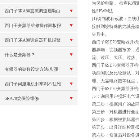
为保护电路 、检查R3
西门子6RA80直流调速启动白
性SPWM法
(1)调制波和载波：曲线
屏故障维修（现场检测）
西门子变频器维修操作面板报
接触到较特殊的尤其是输出
夹具中。
警“E”故障
西门子6RA80调速器开机报警
西门子6SE70变频器
器异响，变频器报警，通
F60092故障原因分析
什么是变频器？
流、过压、欠压、过热、过载、接
西门子6SE70变频器
变频器的参数设定方法/步骤
功能测试及比较测试，对
理、无需电路图等优点
西门子伺服电机刹车刹不住维
西门子6SE70变频器开
步：询问用户损坏电气
修（刹车线圈烧毁维修）
6RA70烧保险维修
第二步：根据用户的故
第三步：对机器进行全
第四步：根据被损坏器
第五步：出具详细检测
第六步：修复后对设备