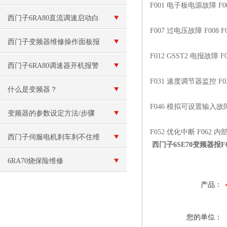
F001 电子板电源故障 F
西门子6RA80直流调速启动白
F007 过电压故障 F008 
屏故障维修（现场检测）
西门子变频器维修操作面板报
F012 GSST2 电报故障
警“E”故障
西门子6RA80调速器开机报警
F031 速度调节器监控 F0
F60092故障原因分析
什么是变频器？
F046 模拟可设置输入故障
变频器的参数设定方法/步骤
F052 优化中断 F062
西门子伺服电机刹车刹不住维
西门子6SE70变频器报F0
修（刹车线圈烧毁维修）
6RA70烧保险维修
产品：
您的单位：