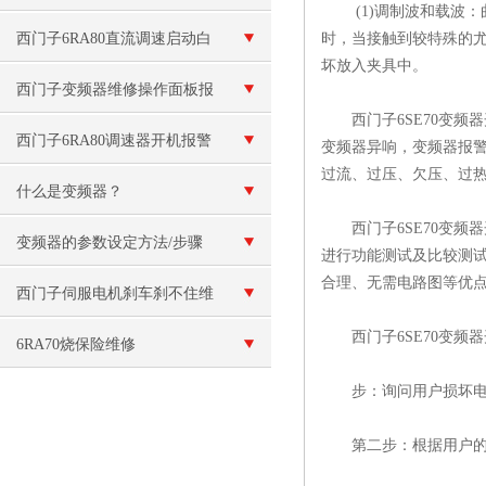
(1)调制波和载波：曲线
西门子6RA80直流调速启动白
时，当接触到较特殊的尤其
坏放入夹具中。
屏故障维修（现场检测）
西门子变频器维修操作面板报
西门子6SE70变频
警“E”故障
西门子6RA80调速器开机报警
变频器异响，变频器报警
过流、过压、欠压、过热、过载、
F60092故障原因分析
什么是变频器？
西门子6SE70变频器
变频器的参数设定方法/步骤
进行功能测试及比较测试
合理、无需电路图等优
西门子伺服电机刹车刹不住维
西门子6SE70变频器
修（刹车线圈烧毁维修）
6RA70烧保险维修
步：询问用户损坏电
第二步：根据用户的故