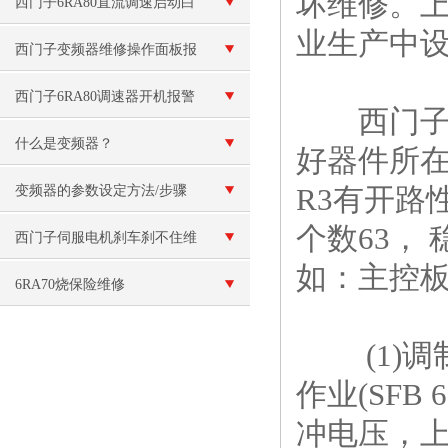
坏维修。上
西门子6RA80直流调速启动白
业生产中
屏故障维修（现场检测）
西门子变频器维修操作面板报
警“E”故障
西门子6RA80调速器开机报警
西门子6
F60092故障原因分析
什么是变频器？
好器件所在
R3有开路
变频器的参数设定方法/步骤
个数63，
西门子伺服电机刹车刹不住维
如：主控板
修（刹车线圈烧毁维修）
6RA70烧保险维修
(1)调制
作业(SFB
冲电压，