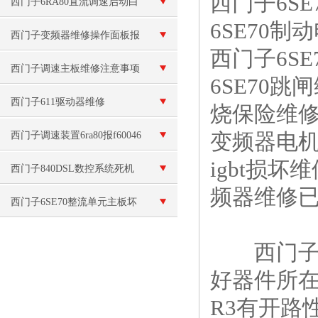
西门子6S
西门子6RA80直流调速启动白
6SE70制
屏故障维修（现场检测）
西门子变频器维修操作面板报
西门子6SE
警“E”故障
西门子调速主板维修注意事项
6SE70跳
西门子611驱动器维修
烧保险维修
变频器电机
西门子调速装置6ra80报f60046
igbt损
显示故障代码
西门子840DSL数控系统死机
频器维修
西门子6SE70整流单元主板坏
维修
西门子6
好器件所在
R3有开路