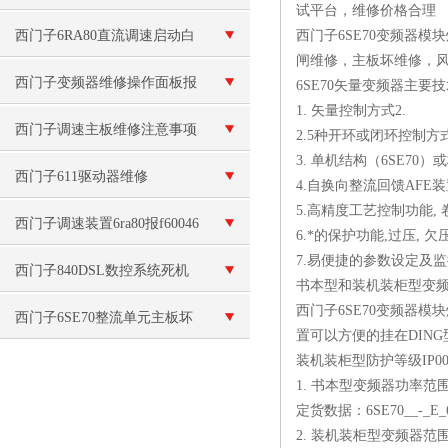
试平台，维修价格合理
西门子6RA80直流调速启动白
西门子6SE70变频器
闸维修，主板坏维修，
屏故障维修（现场检测）
西门子变频器维修操作面板报
6SE70矢量变频器主要
1. 矢量控制方式2.
警“E”故障
西门子调速主板维修注意事项
2.5种开环或闭环控制方
3. 单机结构（6SE70）或
西门子611驱动器维修
4.自换向整流回馈AFE
5.高精度工艺控制功能, 卷
西门子调速装置6ra80报f60046
6.*的保护功能,过压, 欠压
7.易便捷的参数设定及
显示故障代码
西门子840DSL数控系统死机
书本型和装机装柜型变频器
西门子6SE70变频器模块
西门子6SE70整流单元主板坏
置可以方便的挂在DIN
装机装柜型防护等级IP0
维修
1. 书本型变频器功率范围：3A
定货数据：6SE70__-_E_
2. 装机装柜型变频器范围：3