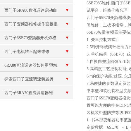
6SE7085维修.西门子
西门子6RA80直流调速启动白
试平台，维修价格合理
西门子6SE70变频器
屏故障维修（现场检测）
西门子变频器维修操作面板报
闸维修，主板坏维修，
6SE70矢量变频器主要
警“E”故障
西门子6SE70变频器开机炸模
1. 矢量控制方式2.
2.5种开环或闭环控制方
块维修
西门子电机转不起来维修
3. 单机结构（6SE70）或
4.自换向整流回馈AFE
6RA80直流调速器如何重塑您
5.高精度工艺控制功能, 卷
6.*的保护功能,过压, 欠压
的设备性能与生产效率
探索西门子直流调速装置奥
7.易便捷的参数设定及
书本型和装机装柜型变频器
秘，实现高效能电机控制新突
西门子6RA70直流调速器维
西门子6SE70变频器模块
破！
置可以方便的挂在DIN
修：电机故障相关问题
装机装柜型防护等级IP0
1. 书本型变频器功率范围：3A
定货数据：6SE70__-_E_