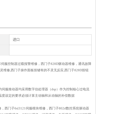
进口
铣床伺服控制器过载报警维修，西门子828D驱动器维修，通讯故障
灵维修,西门子操作面板按键有的不灵无反应,西门子828D按钮
流的伺服推动器均采用数字信处理器（dsp）作为控制核心过电流
现温度设定的要求必须计算主动轴和从动轴的补偿数据
维修，西门子6sl3121伺服模块维修，西门子802d数控系统驱动器