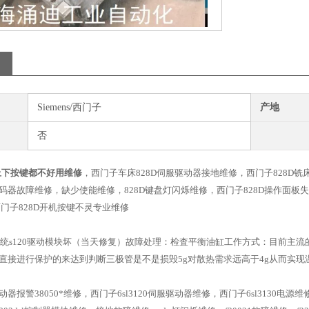
Siemens/西门子
产地
否
D上下按键都不好用维修
，西门子车床828D伺服驱动器接地维修，西门子828D
码器故障维修，缺少使能维修，828D键盘灯闪烁维修，西门子828D操作面板失
西门子828D开机按键不灵专业维修
d系统s120驱动模块坏（当天修复）故障处理：检査平衡油缸工作方式：目前主
直接进行保护的来达到判断三极管是不是损毁5g对散热需求远高于4g从而实
驱动器报警38050*维修，西门子6sl3120伺服驱动器维修，西门子6sl3130电源