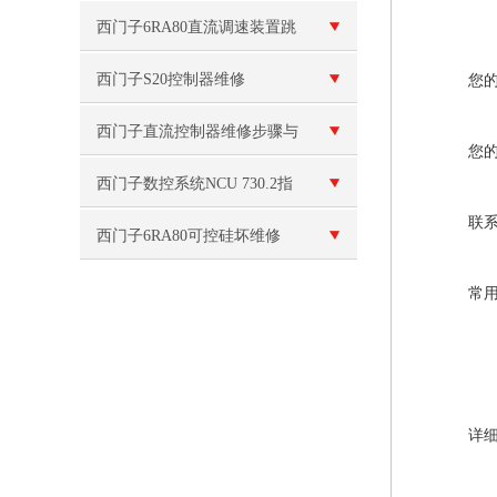
化领域的应用与价值
西门子6RA80直流调速装置跳
闸维修（所有故障现场检测）
西门子S20控制器维修
您
西门子直流控制器维修步骤与
您
注意事项
西门子数控系统NCU 730.2指
联
示灯全亮维修
西门子6RA80可控硅坏维修
常
详