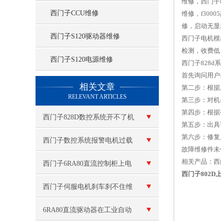
维修，西门子8
西门子CCU维修
维修，f300
修，启动无显
西门子S120驱动器维修
西门子电机模
检测，收费低
西门子S120电源维修
西门子828d
首先询问用户
查看更多 >>
相关文章
第二步：根据
RELEVANT ARTICLES
第三步：对机
第四步：根据
西门子828D数控系统开不了机
第五步：出具
第六步：修复
维修
西门子数控系统报警电机过载
故障维修件未
相关产品：西门
维修
西门子6RA80直流控制柜上电
西门子802
后无显示
西门子伺服电机刹车刹不住维
修（刹车线圈烧毁维修）
6RA80直流驱动器在工业自动