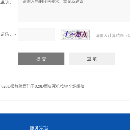
充说明：
验证码：
请输入计算结果（
：
828D报故障西门子828D面板死机按键全坏维修
服务宗旨