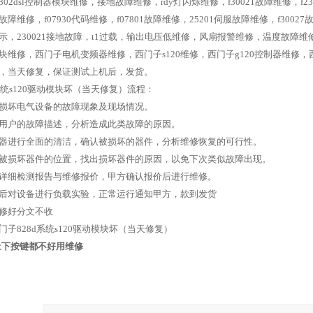
02dsl控制器模块维修，接地故障维修，rdy灯闪烁维修，f30021故障维修，f23
05故障维修，f07930代码维修，f07801故障维修，25201伺服故障维修，f30
示，230021接地故障，t1过载，输出电压低维修，风扇报警维修，温度故障
块维修，西门子电机变频器维修，西门子s120维修，西门子g120控制器维
，当天修复，保证测试上机后，发货。
系统s120驱动模块坏（当天修复）流程：
损坏电气设备的故障现象及现场情况。
用户的故障描述，分析造成此类故障的原因。
器进行全面的清洁，确认被损坏的器件，分析维修恢复的可行性。
被损坏器件的位置，找出损坏器件的原因，以免下次类似故障出现。
详细检测报告与维修报价，甲方确认报价后进行维修。
后对设备进行负载实验，正常运行通知甲方，款到发货
修好分文不收
子828d系统s120驱动模块坏（当天修复）
D上下按键都不好用维修