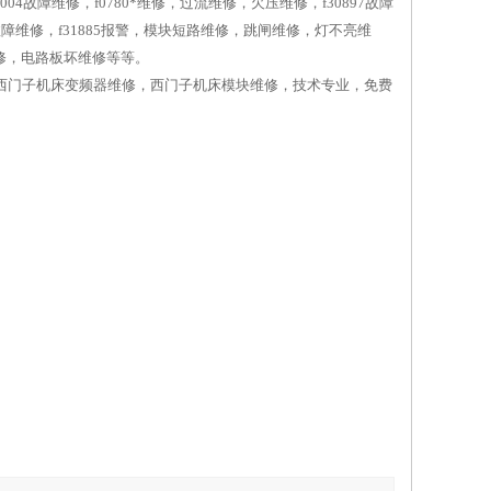
004故障维修，f0780*维修，过流维修，欠压维修，f30897故障
027故障维修，f31885报警，模块短路维修，跳闸维修，灯不亮维
维修，电路板坏维修等等。
修，西门子机床变频器维修，西门子机床模块维修，技术专业，免费