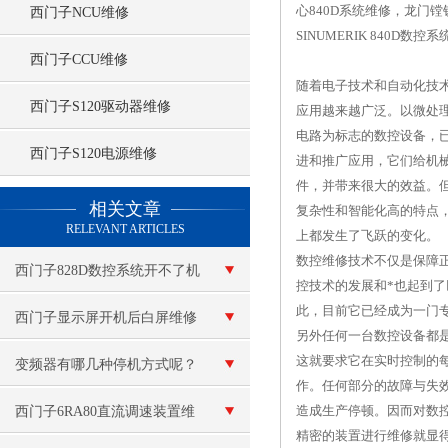
心840D系统维修，龙门镗
西门子NCU维修
SINUMERIK 840D数
西门子CCU维修
随着电子技术和自动化技
西门子S120驱动器维修
应用越来越广泛。以微处
电路为标志的数控设备，
西门子S120电源维修
进和推广应用，它们给机
件，并带来很大的效益。
查看更多 >>
相关文章
复杂性和智能化高的特点
RELEVANT ARTICLES
上都发生了飞跃的变化。
数控维修技术不仅是保障
西门子828D数控系统开不了机
控技术的发展和*也起到
此，目前它已经成为一门
维修
西门子显示屏开机后白屏维修
另外任何一台数控设备都
这就要求它在实时控制的
变频器有哪几种停机方式呢？
作。任何部分的故障与失
造成生产停顿。因而对数
西门子6RA80直流调速装置维
精密的装置进行维修就显