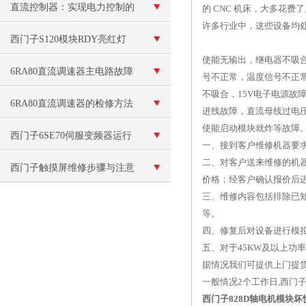
修
直流控制器：实现电力控制的
的 CNC 机床，大多花
许多行业中，这些设备均
核心组件
西门子S120模块RDY亮红灯
使能无输出，继电器不吸
6RA80直流调速器主电路故障
号不正常，温度信号不正常
不吸合，15V电子电源故
排查方法
6RA80直流调速器的检修方法
进线故障，直流母线过电压
使能启动模块就炸等故障
西门子6SE70伺服变频器运行
一、接到客户维修机器要
二、对客户送来维修的机
中报F002技术咨询
西门子触摸屏维修步骤与注意
价格；经客户确认报价后
三、维修内容包括排除已
事项
等。
四、修复后对设备进行模
五、对于45KW及以上功
据情况我们可提供上门提
一般情况2个工作日,西门子
西门子828D轴电机模块