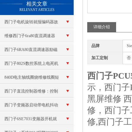
相关文章
RELEVANT ARTICLES
西门子电机旋转就报编码器故
详细介绍
障
维修西门子6ra80直流调速器
品牌
Si
显示故障代码F60300
西门子6RA80直流调速器励磁
加工定制
否
故障维修 故障代码：F60105
西门子802S数控系统上电死机
西门子PCU
840D电主轴线圈烧维修线圈短
示，西门子P
路
西门子直流控制器维修：控制
黑屏维修 西
信号故障
西门子变频器启动带电机抖动
修，西门子
西门子6SE7031变频器开机就
修,西门子