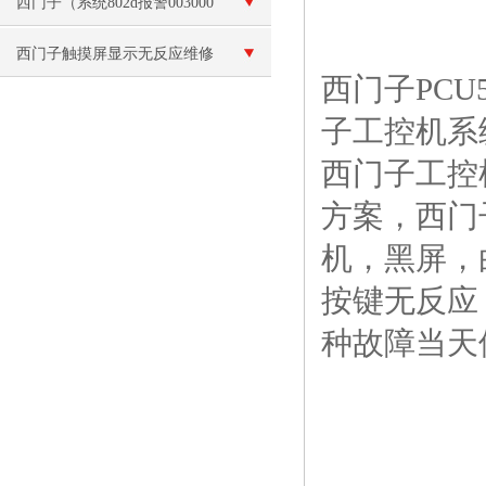
报警F027故障维修
西门子（系统802d报警003000
维修）
西门子触摸屏显示无反应维修
西门子PC
子工控机系
西门子工控
方案，西门
机，黑屏，
按键无反应
种故障当天