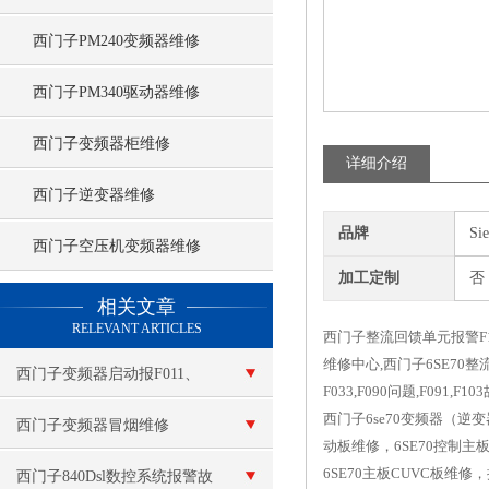
西门子PM240变频器维修
西门子PM340驱动器维修
西门子变频器柜维修
详细介绍
西门子逆变器维修
品牌
Si
西门子空压机变频器维修
加工定制
否
查看更多 >>
相关文章
RELEVANT ARTICLES
西门子整流回馈单元报警F1
维修中心,西门子6SE70整
西门子变频器启动报F011、
F033,F090问题,F091,F1
西门子6se70变频器（逆
F015维修
西门子变频器冒烟维修
动板维修，6SE70控制主
6SE70主板CUVC板维修
西门子840Dsl数控系统报警故