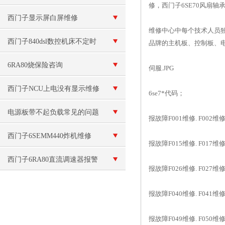
修，西门子6SE70风扇轴
障的维修
西门子显示屏白屏维修
维修中心中每个技术人员
西门子840dsl数控机床不定时
品牌的主机板、控制板、
重启
6RA80烧保险咨询
伺服.JPG
西门子NCU上电没有显示维修
6se7*代码；
电源板带不起负载常见的问题
报故障F001维修. F002维修. 
西门子6SEMM440炸机维修
报故障F015维修. F017维修. 
西门子6RA80直流调速器报警
报故障F026维修. F027维修. 
F60300代码故障
报故障F040维修. F041维修. 
报故障F049维修. F050维修. 