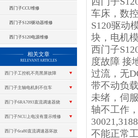
西门子S1
西门子CCU维修
车床，数控
S120驱
西门子S120驱动器维修
块，电机模
西门子S120电源维修
西门子S1
查看更多 >>
相关文章
度故障 接
RELEVANT ARTICLES
过流，无D
西门子工控机不亮黑屏故障
带不动负
西门子主轴电机刹不住车
未绪，伺服
西门子6RA7093直流调速器烧
轴不工作，
保险维修
西门子NCU上电没有显示维修
30021,31
不能正常工作
西门子6ra80直流调速器坏故