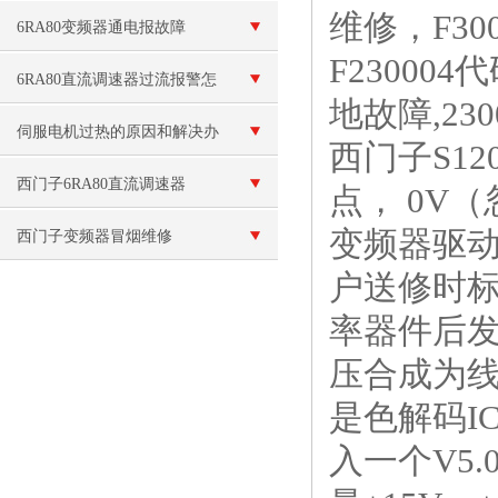
维修，F30
障维修
6RA80变频器通电报故障
F230004
F60100
6RA80直流调速器过流报警怎
地故障,23
么处理？六个排查步骤逐一分
伺服电机过热的原因和解决办
西门子S1
析
法
西门子6RA80直流调速器
点， 0V
变频器驱动电
F60042故障处理修复解决
西门子变频器冒烟维修
户送修时标
率器件后发
压合成为线电压(
是色解码IC
入一个V5