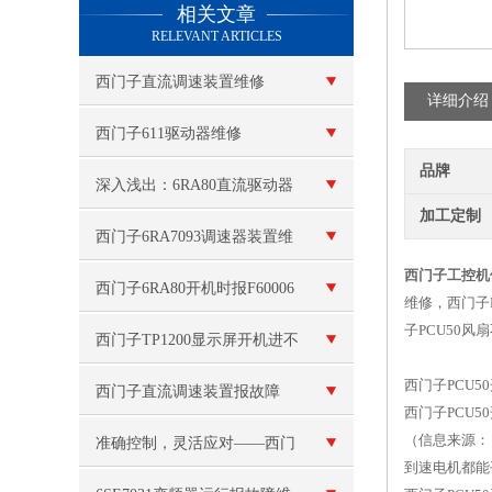
相关文章
RELEVANT ARTICLES
西门子直流调速装置维修
详细介绍
西门子611驱动器维修
品牌
深入浅出：6RA80直流驱动器
加工定制
的安装调试与参数设置
西门子6RA7093调速器装置维
西门子工控机
修
西门子6RA80开机时报F60006
维修，西门子
子PCU50风
欠压维修当天处理好
西门子TP1200显示屏开机进不
西门子PCU
了系统
西门子直流调速装置报故障
西门子PCU
（信息来源：
准确控制，灵活应对——西门
到速电机都能