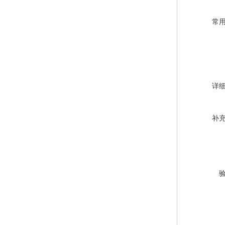
常
详
补