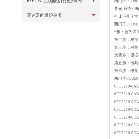
子直流控制器，为您的工业设
6SE7031变频器运行报故障维
西门子PCU
背光,系统不
备注入灵动之力！
修
调速器的维护事项
机床不能正常
西门子PCU
*步：首先询
第二步：根据
第三步：对机
第四步：根据
第五步：出具
第六步：修复
西门子PCU
6FC5210-0A
6FC5210-0A
6FC5210-0D
6FC5210-0D
6FC5210-0D
6FC5210-0D
6FC5210-0D