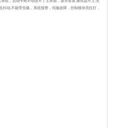
不去系统，启动卡死不动进不了主界面，显示竖条,通讯连不上,无
服电机抖动,不能带负载，系统报警，伺服故障，控制模块亮红灯，