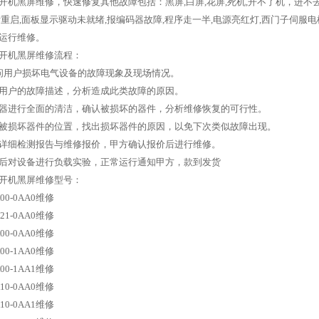
50开机黑屏维修，快速修复其他故障包括：黑屏,白屏,花屏,死机,开不了机，进
断重启,面板显示驱动未就绪,报编码器故障,程序走一半,电源亮红灯,西门子伺
运行维修。
50开机黑屏维修流程：
问用户损坏电气设备的故障现象及现场情况。
用户的故障描述，分析造成此类故障的原因。
器进行全面的清洁，确认被损坏的器件，分析维修恢复的可行性。
被损坏器件的位置，找出损坏器件的原因，以免下次类似故障出现。
详细检测报告与维修报价，甲方确认报价后进行维修。
后对设备进行负载实验，正常运行通知甲方，款到发货
50开机黑屏维修型号：
A00-0AA0维修
D21-0AA0维修
A00-0AA0维修
A00-1AA0维修
A00-1AA1维修
A10-0AA0维修
A10-0AA1维修