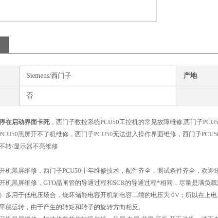
Siemens/西门子
产地
否
停在启动界面卡死
，西门子数控系统PCU50工控机的常见故障维修,西门子PCU
PCU50黑屏开不了机维修，西门子PCU50无法进入操作界面维修，西门子PC
扇不转/显示器不亮维修
50开机黑屏维修，西门子PCU50十年维修技术，配件齐全，测试条件齐全，欢迎
50开机黑屏维修，GTO晶闸管的导通过程和SCR的导通过程*相同，尽量是满
）多用于低电压场合，烧坏储能电容开机前电容二端的电压为 0V；所以在上
平稳运转，由于产生的转矩和转子的旋转方向相反。