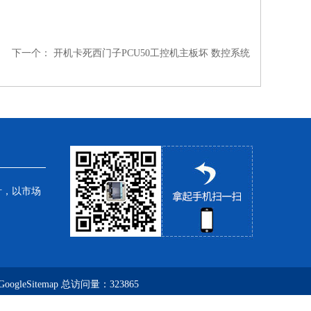
下一个：
开机卡死西门子PCU50工控机主板坏 数控系统
针，以市场
GoogleSitemap
总访问量：323865