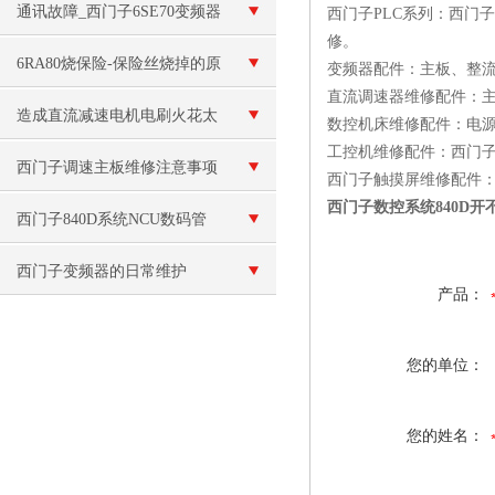
么处理？六个排查步骤逐一分
通讯故障_西门子6SE70变频器
西门子PLC系列：西门子
修。
析
通讯故障E报警维修
6RA80烧保险-保险丝烧掉的原
变频器配件：主板、整流桥、电
直流调速器维修配件：主板、CP
因和解决方案
造成直流减速电机电刷火花太
数控机床维修配件：电源板、驱动
工控机维修配件：西门子PC67
大的原因有哪些呢？
西门子调速主板维修注意事项
西门子触摸屏维修配件：M
西门子数控系统840D
西门子840D系统NCU数码管
无显示维修
西门子变频器的日常维护
产品：
您的单位：
您的姓名：