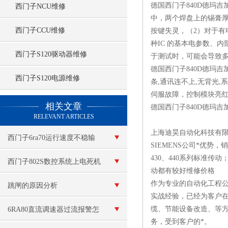
德国西门子840D德玛
西门子NCU维修
中，两个焊盘上的锡膏厚
西门子CCU维修
按键失灵，（2）对于有
种IC 的基本电参数、
西门子S120驱动器维修
于测试时，可能会导致
德国西门子840D德玛
西门子S120电源维修
条,通讯连不上,无背光
伺服故障，控制模块亮
查看更多 >>
相关文章
德国西门子840D德玛吉
RELEVANT ARTICLES
上海迪昊自动化科技有限
西门子6ra70运行速度不稳输
SIEMENS公司*优势
430、440系列标准传动；6
出电压低维修
西门子802S数控系统上电死机
动都有较好维修价格
作为专业的自动化工程公
跳闸的原因分析
实战经验，已经为客户
缆、节能设备改造、等方
6RA80直流调速器过流报警怎
务，受到客户的*。