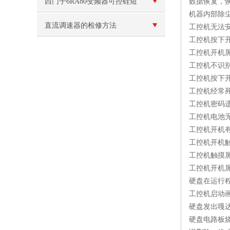
方法
西门子6RA80变频器可控硅短
数据恢复，
机器内部除
路
直流调速器的检修方法
工控机无法
工控机按下
工控机开机
工控机不识
工控机按下
工控机经常
工控机密码
工控机电池
工控机开机
工控机开机
工控机触摸
工控机开机
硬盘在运行
工控机启动
硬盘发出嘎
硬盘电路板烧