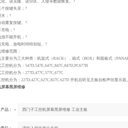
式化、误克隆、误分区、入侵等数据恢复。?
某个按键失灵；?
水；?
自动重复按键。?
充电；?
电池不能开机；?
能充电，放电时间特别短。?
机维修范围：
主要分为三大种类：机架式（RACK），箱式（BOX）和面板式（PANA
机分为：547D,547E,647C,847C,847D,PC677B
机分为：277D,477C,577C,677C
机分为：227D,427C,627C,827C.627D 开机后听见主板自检声但显
机屏幕黑屏维修
产品：
的单位：