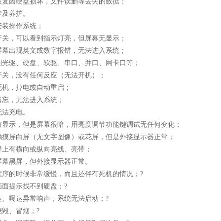
恢复因硬盘损坏，文件误删等丢失的数据；
尘及养护。
安装操作系统；
开关，可以看到指示灯亮，但屏幕无显示；
屏幕出现英文或数字报错，无法进入系统；
别光驱、硬盘、软驱、串口、并口、网卡口等；
开关，没有任何反应（无法开机）；
死机，掉电或自动重启；
遗忘，无法进入系统；
无法充电。
有显示，但是屏幕很暗，用亮度调节功能键调试无任何变化；
触摸屏白屏（无文字图像）或花屏，但是外接显示器正常；
屏上有横向或纵向亮线、亮带；
屏幕黑屏，但外接显示器正常。
程序的时候非常缓慢，而且还伴有死机的情况；?
画面提示找不到硬盘；?
达、嘎达异常响声，系统无法启动；?
毁、冒烟；?