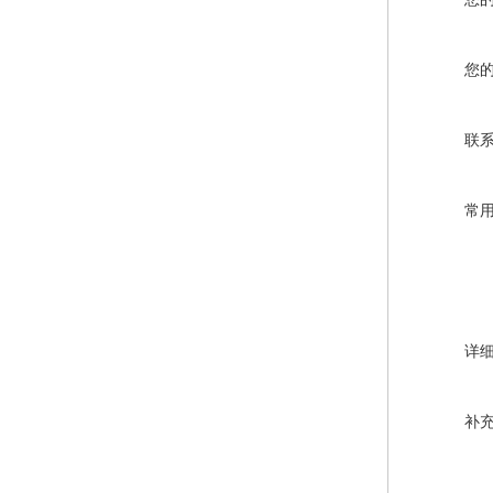
您
联
常
详
补