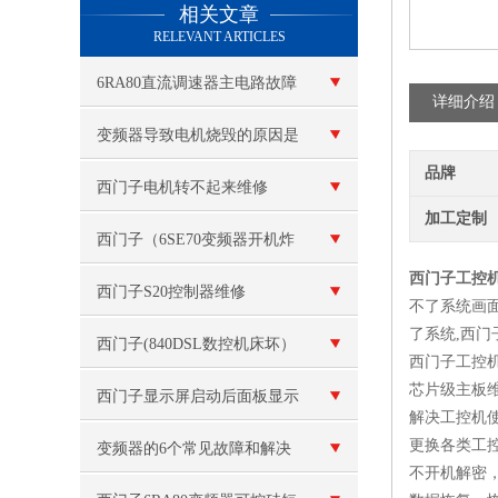
相关文章
RELEVANT ARTICLES
6RA80直流调速器主电路故障
详细介绍
排查方法
变频器导致电机烧毁的原因是
品牌
什么？
西门子电机转不起来维修
加工定制
西门子（6SE70变频器开机炸
西门子工控
模块维修）
西门子S20控制器维修
不了系统画
了系统,西门
西门子(840DSL数控机床坏）
西门子工控机
芯片级主板
26100代码故障维修
西门子显示屏启动后面板显示
解决工控机
更换各类工
白屏修理
变频器的6个常见故障和解决
不开机解密