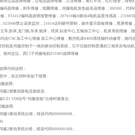
模块过温故障维修，过电流故障维修，欠压维修，黄灯不亮，红灯报警，绿色
编码器维修，刹车维修，线圈维修，伺服电机发热超高温维修，300500，代码6
障维修，F31412编码器故障报警维修，207016轴A驱动4电机温度传感器，23188
，025040禁止误差监控，21614达到硬件限制，操作显示面板维修，黑屏维修
警，立车,卧床,龙门铣,车床,铣床，镗床,钻攻中心,五轴加工中心，机床系统维修
玛吉CNC加工中心维修 加工中心维修，数控机床840D系统轴抖动修理，德玛吉加工
矢量控制及伺服控制于一体的驱动控制系统，它不仅能控制普通的三相异步电动
、相对定位。西门子伺服电机F31885故障维修
故障代码说明：
息中，依次同时有如下报警:
1伺服故障;
轴Z1伺服2测量回路电流值错误;
1轴Z/Z1 VDI信号“伺服使能”位移时被复位;
1伺服故障;
X1伺服1驱动系统出错，错误代码00000000H，
H
Z1伺服2驱动系统出错，错误代码0000001BH，