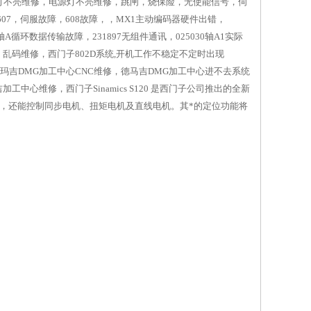
灯不亮维修，电源灯不亮维修，跳闸，烧保险，无使能信号，伺
07，伺服故障，608故障，，MX1主动编码器硬件出错，
5轴A循环数据传输故障，231897无组件通讯，025030轴A1实际
，乱码维修，西门子802D系统,开机工作不稳定不定时出现
，德玛吉DMG加工中心CNC维修，德马吉DMG加工中心进不去系统
中心维修，西门子Sinamics S120 是西门子公司推出的全新
机，还能控制同步电机、扭矩电机及直线电机。其*的定位功能将