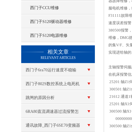
器故障维修，
西门子CCU维修
服电机维修，
F31111故
西门子S120驱动器维修
速度误差报警
380500报
西门子S120电源维修
维修，DMG德
的集V/F、
查看更多 >>
相关文章
实现进给轴的
RELEVANT ARTICLES
主轴报警伺服
西门子6ra70运行速度不稳输
在机床报警信
25201:轴Z
出电压低维修
西门子802S数控系统上电死机
300501:
21612:通道
跳闸的原因分析
25201:轴X
300500:轴
6RA80直流调速器过流报警怎
00000000
么处理？六个排查步骤逐一分
通讯故障_西门子6SE70变频器
300500:轴