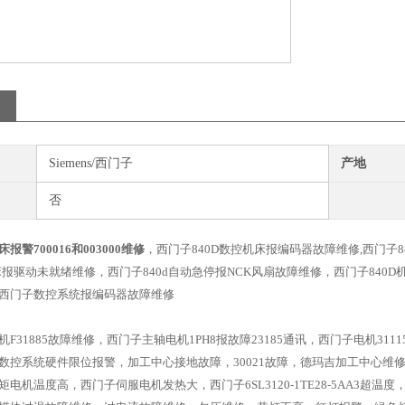
Siemens/西门子
产地
否
警700016和003000维修
，西门子840D数控机床报编码器故障维修,西门子8
床报驱动未就绪维修，西门子840d自动急停报NCK风扇故障维修，西门子840D机
西门子数控系统报编码器故障维修
F31885故障维修，西门子主轴电机1PH8报故障23185通讯，西门子电机31
控系统硬件限位报警，加工中心接地故障，30021故障，德玛吉加工中心维修，1P
电机温度高，西门子伺服电机发热大，西门子6SL3120-1TE28-5AA3超