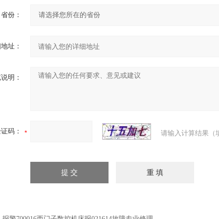
省份：
细地址：
充说明：
验证码：
请输入计算结果（
：
报警700016西门子数控机床报021614故障专业修理