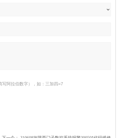
填写阿拉伯数字），如：三加四=7
下一个：
310608故障西门子数控系统报警30050*代码维修