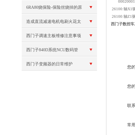
00020001
析
通讯故障E报警维修
6RA80烧保险-保险丝烧掉的原
26100:轴X
26100:轴Z
因和解决方案
造成直流减速电机电刷火花太
西门子数控车床报
大的原因有哪些呢？
西门子调速主板维修注意事项
西门子840D系统NCU数码管
无显示维修
西门子变频器的日常维护
您
您
联
常