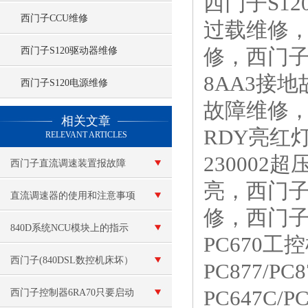
西门子S12
西门子CCU维修
过载维修，
修，西门子双
西门子S120驱动器维修
8AA3接地故
西门子S120电源维修
故障维修，
查看更多 >>
相关文章
RDY亮红
RELEVANT ARTICLES
23000
西门子直流调速装置报故障
亮，西门子
直流调速器的使用和注意事项
修，西门子
840D系统NCU模块上的指示
PC670工控
灯不亮 NCU不能启动
西门子(840DSL数控机床坏）
PC877/P
26100代码故障维修
PC647C
西门子控制器6RA70只要启动