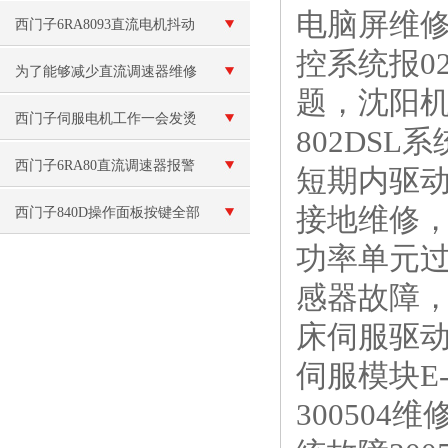
电脑屏维修
就烧保险维修
西门子6RA8093直流电机抖动
控系统报0
维修控制柜坏
为了能够减少直流调速器维修
题，沈阳机
次数,我们一定要定期保养
西门子伺服电机工作一会发烫
802DSL
修理
西门子6RA80直流调速器报警
短期内驱动故
接地维修，
代码F60031/F60035咨询
西门子840D操作面板按键全部
功率单元过
失灵
感器故障，
床伺服驱动
伺服模块E-
300504维