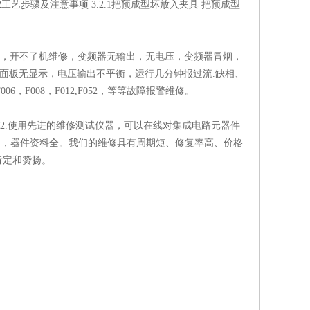
艺步骤及注意事项 3.2.1把预成型坏放入夹具 把预成型
炸，开不了机维修，变频器无输出，无电压，变频器冒烟，
’面板无显示，电压输出不平衡，运行几分钟报过流.缺相、
006，F008，F012,F052，等等故障报警维修。
2.使用先进的维修测试仪器，可以在线对集成电路元器件
富，器件资料全。我们的维修具有周期短、修复率高、价格
肯定和赞扬。