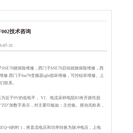
002技术咨询
3-07-31
门子6SE70烧保险维修，西门子6SE70启动就烧保险维修，西
修.西门子6se70变频器igbt损坏维修，可控硅坏维修。上
我们联系。
近于0V的低电平， V1、电流采样电阻R3有开路性损
用“ZD”加数字表示，对主要印板如：主控板。摇动兆欧表，
REQ=0的时 )，将直流电压和功率转换为脉冲电压，上电