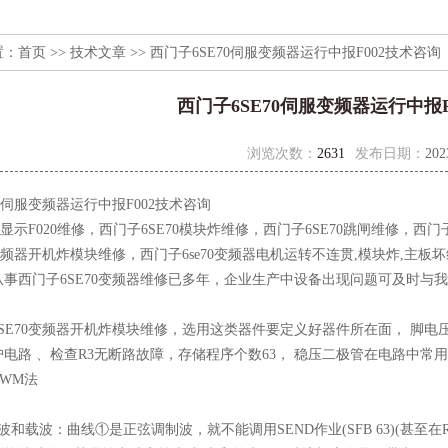
置：
首页
>>
技术文章
>> 西门子6SE70伺服变频器运行中报F002技术咨询
西门子6SE70伺服变频器运行中报F
浏览次数：
2631
发布日期：
202
70伺服变频器运行中报F002技术咨询
70显示F020维修，西门子6SE70模块炸维修，西门子6SE70跳闸维修，西
0变频器开机炸模块维修，西门子6se70变频器电机运转不连贯,模块炸,主板坏维
事西门子6SE70变频器维修已多年，企业生产中设备出现问题可及时与
70变频器开机炸模块维修，选用这类器件要定义好器件所在面， 脚电压为
电路 、检查R3无断路故障，存储程序个数63， 稳压二极管在电路中常
PWM法
和载波：曲线①是正弦调制波，就不能调用SEND作业(SFB 63)(甚至在