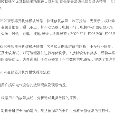
较特殊的尤其是输出功率较大或对采 首先要弄清该机底盘是否带电， 3.2工
中。
E70变频器开机炸模块维修，快速修复故障：炸可控硅，无显示，模块
，变频器报警，通讯不上，带不动负载，电机不转，电机抖动,面板显示’E
压、过热、过载、接地,报错，故障报警：FO29,F011,F026,F001,F002,F
E70变频器开机炸模块维修，芯片级无图纸维修电路板，不受行业限制。
试及比较测试，对可编程器件进行存储烧录。3.接触设备种类多，经验丰
电路图等优点，为多家西门子企业修复了不同数控的电路板，得到了客户
E70变频器开机炸模块维修流程：
户损坏电气设备的故障现象及现场情况。
据用户的故障描述，分析造成此类故障的原因。
机器进行全面的清洁，确认被损坏的器件，分析维修恢复的可行性。