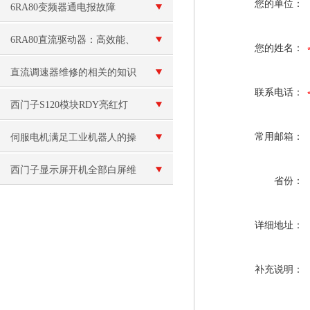
您的单位：
6RA80变频器通电报故障
F60100
6RA80直流驱动器：高效能、
您的姓名：
稳定可靠的直流驱动解决方案
直流调速器维修的相关的知识
联系电话：
西门子S120模块RDY亮红灯
常用邮箱：
伺服电机满足工业机器人的操
作需要哪些条件？
西门子显示屏开机全部白屏维
省份：
修
详细地址：
补充说明：