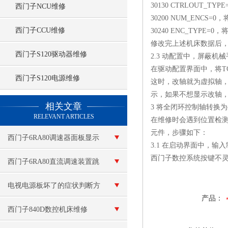
30130 CTRLOUT_
西门子NCU维修
30200 NUM_ENC
西门子CCU维修
30240 ENC_TYP
修改完上述机床数据后，需
西门子S120驱动器维修
2.3 动配置中，屏蔽机
在驱动配置界面中，将TC
西门子S120电源维修
这时，改轴就为虚拟轴
示，如果不想显示改轴，
查看更多 >>
相关文章
3 将全闭环控制轴转换
RELEVANT ARTICLES
在维修时会遇到位置检
元件，步骤如下：
西门子6RA80调速器面板显示
3.1 在启动界面中，输入制
西门子数控系统按键不
不亮
西门子6RA80直流调速装置跳
闸维修（所有故障现场检测）
电视电源板坏了的症状判断方
产品：
法
西门子840D数控机床维修