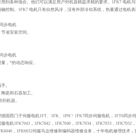
用到各种场合。他们可以满足用户对机器精益求精的要求。1FK7 电机与SIN
确控制。1FK7 电机只有自然风冷，没有外部冷却系统，热量通过电机表面
型同步电机
、节省安装空间。
态同步电机
惯量，*的动态响应。
械手。
、陶瓷和石器加工。
纺织机器。
德国西门子伺服电机1FT、1FK、1PH丶1FK7同步伺服电机，1FT6同步
机1FK7043，1FK7042，1FK7040，1FK7034，1FK7033，1FK7032，1F
，1FK6040，1FK6032伺服马达维修和编码器维修业务，十年电机修理技术