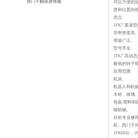
西门子触摸屏维修
可以方便的应
度和位置的精
优点
1FK7 紧凑
功率密度高
用途广泛。
型号齐全。
1FK7 高动
极低的转子
应用范围
机床。
机器人和机
木材、玻璃
包装/塑料和
辅助轴。
目前专业修理
机，西门子伺服电
1FK6042