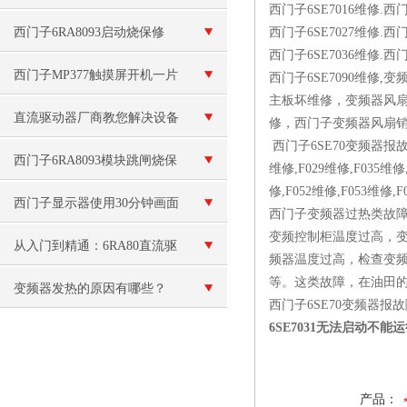
西门子6SE7016维修.西门
西门子6RA8093启动烧保修
西门子6SE7027维修.西门
西门子6SE7036维修.西门
（变频器炸可控硅模块）维修
西门子MP377触摸屏开机一片
西门子6SE7090维修
主板坏维修，变频器风
白维修
直流驱动器厂商教您解决设备
修，西门子变频器风扇
西门子6SE70变频器报故障： 
难题
西门子6RA8093模块跳闸烧保
维修,F029维修,F035维修,
修,F052维修,F053维修,
险维修
西门子显示器使用30分钟画面
西门子变频器过热类故
变频控制柜温度过高，
就卡死当天修好
从入门到精通：6RA80直流驱
频器温度过高，检查变
等。这类故障，在油田
动器的安装、调试与参数设置
变频器发热的原因有哪些？
西门子6SE70变频器报故障
6SE7031无法启动不能
产品：