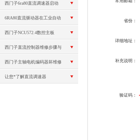
常用邮箱：
频器的区别
西门子6ra80直流调速器启动
无励磁电压维修
6RA80直流驱动器在工业自动
省份：
化领域的应用与价值
西门子NCU572.4数控主板
详细地址：
6FC5357-0BB24-0AA0
西门子直流控制器维修步骤与
补充说明：
注意事项
西门子主轴电机编码器坏维修
（主轴电机轴承坏）
让您*了解直流调速器
验证码：