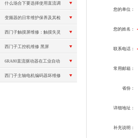
维修
什么场合下要选择使用直流调
您的单位：
速器？
变频器的日常维护保养及其检
您的姓名：
修工作
西门子触摸屏维修：触摸失灵
或反应不灵敏
西门子工控机维修 黑屏
联系电话：
6RA80直流驱动器在工业自动
常用邮箱：
化领域的应用与价值
西门子主轴电机编码器坏维修
省份：
（主轴电机轴承坏）
详细地址：
补充说明：