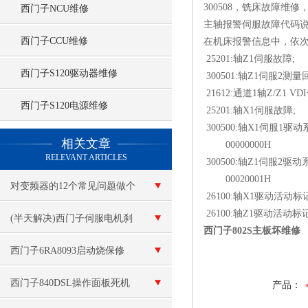
300508，铣床故障
西门子NCU维修
主轴报警伺服故障代码
西门子CCU维修
在机床报警信息中，依次
25201:轴Z1伺服故障;
西门子S120驱动器维修
300501:轴Z1伺服2测
21612:通道1轴Z/Z1 
西门子S120电源维修
25201:轴X1伺服故障;
300500:轴X1伺服1驱
查看更多 >>
相关文章
00000000H
RELEVANT ARTICLES
300500:轴Z1伺服2驱
00020001H
对变频器的12个常见问题做个
26100:轴X1驱动活动标
26100:轴Z1驱动活动标
解答
(半天解决)西门子伺服电机刹
西门子802S主板坏维修
车刹不住
西门子6RA8093启动烧保修
（变频器炸可控硅模块）维修
西门子840DSL操作面板死机
产品：