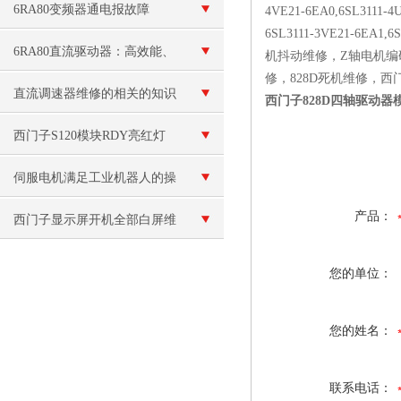
6RA80变频器通电报故障
4VE21-6EA0,6SL3111-4
6SL3111-3VE21-6E
F60100
6RA80直流驱动器：高效能、
机抖动维修，Z轴电机编
修，828D死机维修，西
稳定可靠的直流驱动解决方案
直流调速器维修的相关的知识
西门子828D四轴驱动器
西门子S120模块RDY亮红灯
伺服电机满足工业机器人的操
产品：
作需要哪些条件？
西门子显示屏开机全部白屏维
修
您的单位：
您的姓名：
联系电话：