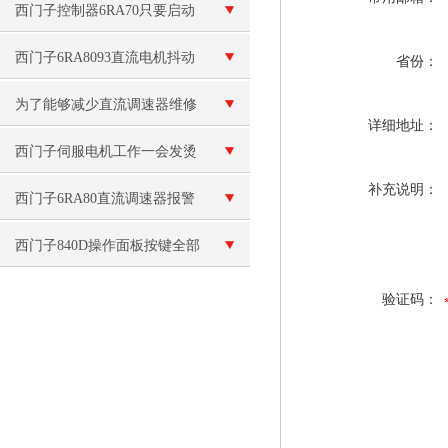
26100代码故障维修
西门子控制器6RA70只要启动
就烧保险维修
西门子6RA8093直流电机抖动
省份：
维修控制柜坏
为了能够减少直流调速器维修
详细地址：
次数,我们一定要定期保养
西门子伺服电机工作一会发烫
补充说明：
修理
西门子6RA80直流调速器报警
代码F60031/F60035咨询
西门子840D操作面板按键全部
失灵
验证码：