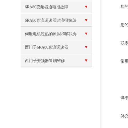
障维修
您
6RA80变频器通电报故障
F60100
6RA80直流调速器过流报警怎
您
么处理？六个排查步骤逐一分
伺服电机过热的原因和解决办
联
析
法
西门子6RA80直流调速器
F60042故障处理修复解决
西门子变频器冒烟维修
常
详
补