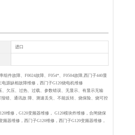
进口
率组件故障、F0024故障、F054*、F0504故障,西门子440显
11主电源缺相故障维修，西门子G120烧电机维修
过压、欠压、过热、过载、参数错误、无显示、有显示无输
报错、通讯故 障、测速丢失、不能反转、烧保险、烧可控
。
G120维修，G120变频器维修， G120模块炸维修，合闸烧保
频器维修，西门子G120维修，西门子G120变频器维修，