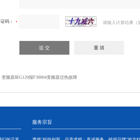
验证码：
请输入计算结果（
：
变频器坏G120报F30004变频器过热故障
服务宗旨
我们的正常
遵循“科技创新，品质求精；真诚服务，铸就品牌”的方