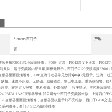
Siemens/西门子
产地
否
变频器报F30021接地故障维修， F0004 过温、F0012温度不正常、F0022功
故障不能复位、运行变频器内部冒烟,面板无显示，西门子G120变频器报F300
0变频器里面冒烟维修，ABB直流传动器常见故障�0�2无显示、过流、
、缺相、速度环超差、无励磁、励磁错误、输出电压低、重负载报警、红灯
压超差、转速过大报警、电机失磁、外部保护、 程序错误、主控板故障等
224-0BE31-1AA0变频器维修,我公司专业西门子变频器维修，上海西门子
120变频器里面冒烟维修，变频器面板指示灯不亮维修，西门子G120交流变
0全系列维修，西门子G120报故障维修