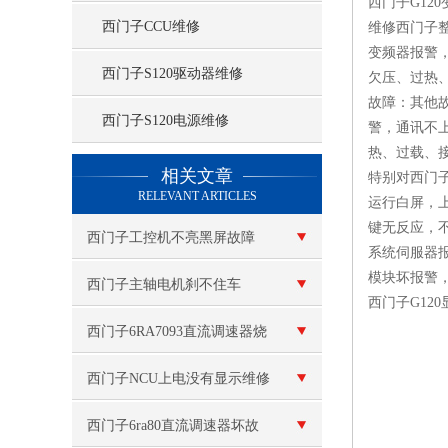
西门子G12
西门子CCU维修
维修西门子
变频器报警
西门子S120驱动器维修
欠压、过热、过载
故障：其他
西门子S120电源维修
警，通讯不
热、过载、接地,
查看更多 >>
相关文章
特别对西门
RELEVANT ARTICLES
运行白屏，上
键无反应，
西门子工控机不亮黑屏故障
系统伺服器
模块坏报警
西门子主轴电机刹不住车
西门子G120
西门子6RA7093直流调速器烧
保险维修
西门子NCU上电没有显示维修
西门子6ra80直流调速器坏故