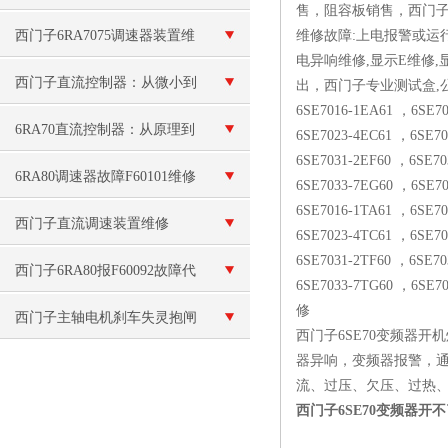
售，阻容板销售，西门
西门子6RA7075调速器装置维
维修故障:上电报警或运行中故障报警F
电异响维修,显示E维修,
修
西门子直流控制器：从微小到
出，西门子专业测试盒,
6SE7016-1EA61 ，6SE7
宏大，准确调控每一份直流能
6RA70直流控制器：从原理到
6SE7023-4EC61 ，6SE7
6SE7031-2EF60 ，6SE7
量！
应用，探索其在工业自动化中
6RA80调速器故障F60101维修
6SE7033-7EG60 ，6SE7
6SE7016-1TA61 ，6SE7
的关键作用
原因
西门子直流调速装置维修
6SE7023-4TC61 ，6SE7
6SE7031-2TF60 ，6SE7
西门子6RA80报F60092故障代
6SE7033-7TG60 ，6SE
修
码
西门子主轴电机刹车失灵抱闸
西门子6SE70变频器
器异响，变频器报警，通
卡死了
流、过压、欠压、过热、过载、接
西门子6SE70变频器开