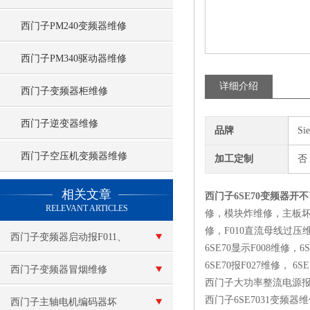
西门子PM240变频器维修
西门子PM340驱动器维修
详细介绍
西门子变频器柜维修
西门子逆变器维修
品牌
Si
西门子空压机变频器维修
加工定制
否
查看更多 >>
相关文章
西门子6SE70变频器开
RELEVANT ARTICLES
修，模块炸维修，主板坏
修，F010直流母线过压
西门子变频器启动报F011、
6SE70显示F008维修，6
6SE70报F027维修， 
F015维修
西门子变频器冒烟维修
西门子大功率整流电源报
西门子6SE7031变
西门子主轴电机编码器坏