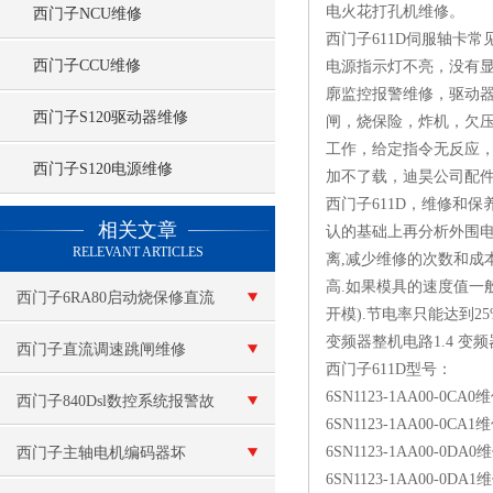
电火花打孔机维修。
西门子NCU维修
西门子611D伺服轴卡
西门子CCU维修
电源指示灯不亮，没有显
廓监控报警维修，驱动器未就绪，E-A
西门子S120驱动器维修
闸，烧保险，炸机，欠压
工作，给定指令无反应，
西门子S120电源维修
加不了载，迪昊公司配
西门子611D，维修和
查看更多 >>
相关文章
认的基础上再分析外围电
RELEVANT ARTICLES
离,减少维修的次数和成本
高.如果模具的速度值一般
西门子6RA80启动烧保修直流
开模).节电率只能达到25%
变频器整机电路1.4 变
调速器炸可控硅模块维修
西门子直流调速跳闸维修
西门子611D型号：
6SN1123-1AA00-0CA0
西门子840Dsl数控系统报警故
6SN1123-1AA00-0CA1
障的维修
6SN1123-1AA00-0DA0
西门子主轴电机编码器坏
6SN1123-1AA00-0DA1