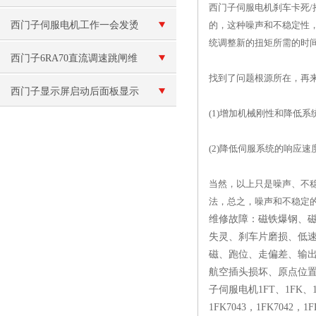
西门子伺服电机刹车卡死
维修解决
西门子伺服电机工作一会发烫
的，这种噪声和不稳定性，
统调整新的扭矩所需的时
修理
西门子6RA70直流调速跳闸维
找到了问题根源所在，再
修
西门子显示屏启动后面板显示
(1)增加机械刚性和降低
白屏修理
(2)降低伺服系统的响应
当然，以上只是噪声、不
法，总之，噪声和不稳定
维修故障：磁铁爆钢、
失灵、刹车片磨损、低
磁、跑位、走偏差、输
航空插头损坏、原点位
子伺服电机1FT、1FK
1FK7043，1FK7042，1F