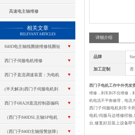
高速电主轴维修
查看更多 >>
相关文章
RELEVANT ARTICLES
详细介绍
840D电主轴线圈烧维修线圈短
品牌
Si
路
西门子伺服电机维修
加工定制
否
西门子直流调速装置：为电机
西门子电机工作中外壳发
运行提供稳定可靠的调速保障
(半天解决)西门子伺服电机刹
维修，刹车刹不住维修，
机电流不平衡修理，电流
车刹不住
西门子6RA28直流控制器编码
西门子伺服电机刹车卡死
电机/伺服马达维修经验
器故障维修 调速器报F11错误
（西门子840DSL主轴SP电机
台,修复好后装上设备即
模块坏）数控十年修复
（西门子840D主轴报警故障）