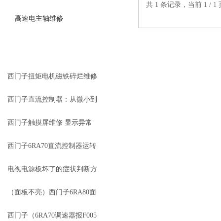
共 1 条记录，当前 1 /
高速电主轴维修
查看更多 >>
相关文章
RELEVANT ARTICLES
西门子扭矩电机磁铁碎烂维修
西门子直流控制器：从微小到
宏大，准确调控每一份直流能
西门子触摸屏维修 显示异常
量！
或花屏
西门子6RA70直流控制器运转
速度不连贯维修
电视电源板坏了的症状判断方
法
（面板不亮）西门子6RA80面
板无显示维修
西门子（6RA70调速器报F005