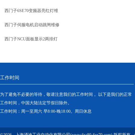
故障代码）维修
西门子6SE70变频器亮红灯维
修
西门子伺服电机启动跳闸维修
西门子NCU面板显示2两排灯
亮维修
工作时间
为了避免不必要的等待，敬请注意我们的工作时间 。以下是我们的正常
工作时间，中国大陆法定节假日除外。
工作时间：周一至周六 早8:00-晚18:00。周日休息
©2026 上海涌迪工业自动化有限公司(www.6ra80-6se70.com) 版权所