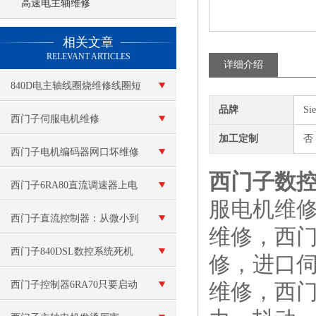
高速电主轴维修
查看更多 >>
相关文章
RELEVANT ARTICLES
详细介绍
840D电主轴线圈烧维修线圈短
品牌
Si
路
西门子伺服电机维修
加工定制
否
西门子电机编码器网口坏维修
西门子数
西门子6RA80直流调速器上电
服电机维
报警F60038故障代码修复
西门子直流控制器：从微小到
维修，西
宏大，准确调控每一份直流能
西门子840DSL数控系统死机
修，进口
量！
维修
西门子控制器6RA70只要启动
维修，西