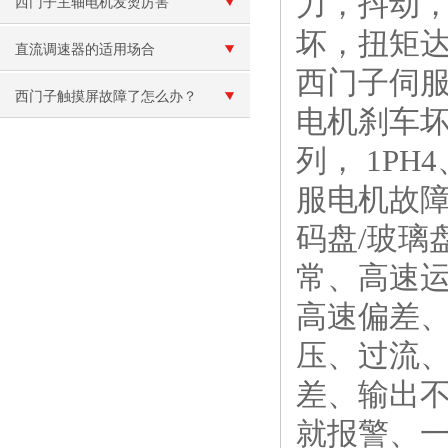
力，抖动
就烧保险维修
西门子主轴电机发烫厉害
坏，扭矩
直流调速器的适用场合
西门子伺服
西门子触摸屏故障了怎么办？
电机刹车坏
列， 1PH4
服电机故
码盘/玻璃
常、高速
高速偏差
压、过流
差、输出
就报警、