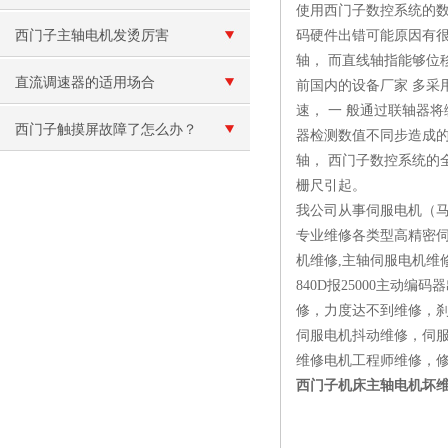
使用西门子数控系统的数
就烧保险维修
西门子主轴电机发烫厉害
码硬件出错可能原因有很
轴， 而直线轴指能够位移
直流调速器的适用场合
前国内的设备厂家 多采
速， 一 般通过联轴器
西门子触摸屏故障了怎么办？
器检测数值不同步造成的
轴， 西门子数控系统的
栅尺引起。
我公司从事伺服电机（
专业维修各类型高精密伺
机维修,主轴伺服电机维
840D报25000主
修，力度达不到维修，
伺服电机抖动维修，伺
维修电机工程师维修，
西门子机床主轴电机坏