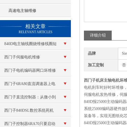
高速电主轴维修
查看更多 >>
相关文章
RELEVANT ARTICLES
详细介绍
840D电主轴线圈烧维修线圈短
品牌
Si
路
西门子伺服电机维修
加工定制
否
西门子电机编码器网口坏维修
西门子机床主轴电机坏
西门子6RA80直流调速器上电
电机刹车时好时坏维修
伺服电机发热维修，伺
报警F60038故障代码修复
西门子直流控制器：从微小到
840D报25000主动编
系统25000编码器硬
宏大，准确调控每一份直流能
西门子840DSL数控系统死机
装备等，实现无图纸化芯
量！
840D报25000主动编
维修
西门子控制器6RA70只要启动