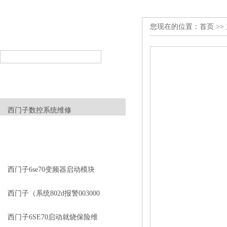
您现在的位置：
首页
>>
产品搜索
PRODUCT SEARCH
产品分类
PRODUCT CLASSIFICATION
西门子数控系统维修
查看更多 >>
相关文章
RELEVANT ARTICLES
西门子6se70变频器启动模块
炸主板坏维修
西门子（系统802d报警003000
维修）
西门子6SE70启动就烧保险维