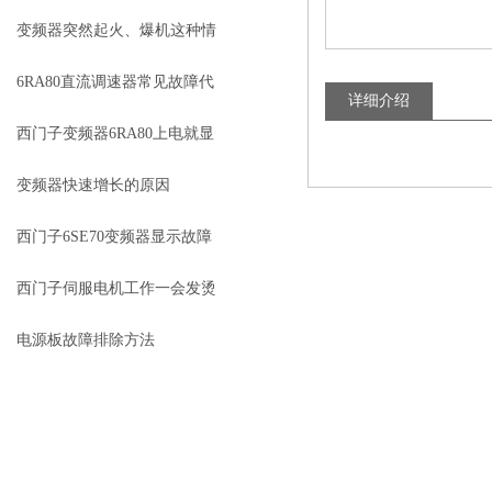
修
变频器突然起火、爆机这种情
况是怎么回事呢？
6RA80直流调速器常见故障代
详细介绍
码排查，新手也能快速解决
西门子变频器6RA80上电就显
示F60104咨询师傅
变频器快速增长的原因
西门子6SE70变频器显示故障
维修
西门子伺服电机工作一会发烫
修理
电源板故障排除方法