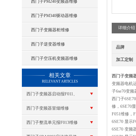
西门子PM240变频器维修
西门子PM340驱动器维修
详细介绍
西门子变频器柜维修
西门子逆变器维修
品牌
西门子空压机变频器维修
加工定制
查看更多 >>
相关文章
西门子变频器6
RELEVANT ARTICLES
变频器电机运
子6se70
西门子变频器启动报F011、
西门子6SE7
修，6SE70显
F015维修
西门子变频器冒烟维修
F051维修，
6SE70 显示
西门子整流单元报F013维修
6SE70 变频