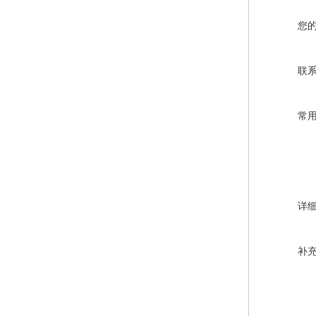
您
联
常
详
补