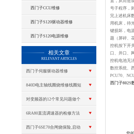
置，从而造成
西门子CCU维修
号子程序，则
完上述机床数
西门子S120驱动器维修
用机床，待
键损坏，电
西门子S120电源维修
题（屏碎、
控机按下开
查看更多 >>
相关文章
口、并口、
RELEVANT ARTICLES
控机电池无法
数控系统、西门子8
西门子伺服驱动器维修
PCU70、N
西门子802S
840D电主轴线圈烧维修线圈短
路
对变频器的12个常见问题做个
解答
6RA80直流调速器的检修方法
西门子6SE70合闸烧保险,启动
您