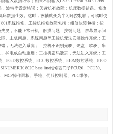
入数据纸带；如果不能输入L80～L99和L900～L999
位错误，波特率设定错误；阅读机有故障；机床数据错误。修改
改后的机床数据生效。这时，改轴就变为半闭环控制轴，可临时使
801系统维修、工控机维修故障包括：维修故障包括：按
摸失灵，不能正常开机、触摸问题、按键问题、屏幕显示问
故障、主板问题、系统问题等工控机无法安装操作系统；工
报错，无法进入系统；工控机不识别光驱、硬盘、软驱、串
机、掉电或自动重启；工控机密码遗忘，无法进入系统；工
02D数控系统、810T数控系统、810M数控系统、810D
INUMERIK 802C base line维修西门子PCU20、PCU50、
触摸屏、显示器、MCP操作面板、手轮、伺服控制器、PLC维修。