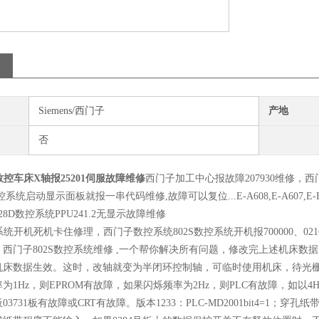
Siemens/西门子
产地
否
数控车床X轴报25201伺服故障维修
西门子加工中心报故障207930维修，西门
统启动显示面板就报一串代码维修,故障可以复位...E-A608,E-A607,E-B504,
8D数控系统PPU241.2无显示故障维修
系统开机死机卡住修理，西门子数控系统802S数控系统开机报700000、0216
西门子802S数控系统维修 ,一个帮你解决所有问题，修改完上述机床数据后，
机床数据生效。这时，改轴就变为半闭环控制轴，可临时使用机床，待光
为1Hz，则EPROM有故障，如果闪烁频率为2Hz，则PLC有故障，如
03731板有故障或CRT有故障。版本1233：PLC-MD2001bit4=