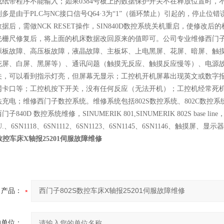
纸带程序不能输入；如果0384号板上的数据保护开关不在释放位置时，不能输
多是由于PLC与NC接口信号Q64·3为“1”（循环禁止）引起的，停止
据后，需做NCK RESET操作，SIN840D数控系统关机重启，使修
光栅尺修复后，将上面的机床数据改回原来的值即可。公司专业维修西门子
源板故障、高压板故障，液晶故障、主板坏、上电黑屏、花屏、暗屏、触
花屏、白屏、黑屏等）、通讯问题（触摸无反应、触摸反应慢等）、电源
关，可以看到指示灯亮，但屏幕无显示；工控机开机屏幕出现英文或数字
网卡口等；工控机按下开关，没有任何反应（无法开机）；工控机经常死
充电；维修西门子数控系统。维修系统包括802S数控系统、802C数控系统、8
40D 数控系统维修，SINUMERIK 801,SINUMERIK 802S base line，S
CU.、6SN1118、6SN1112、6SN1123、6SN1145、6SN1146、
数控车床X轴报25201伺服故障维修
产品：
的单位：