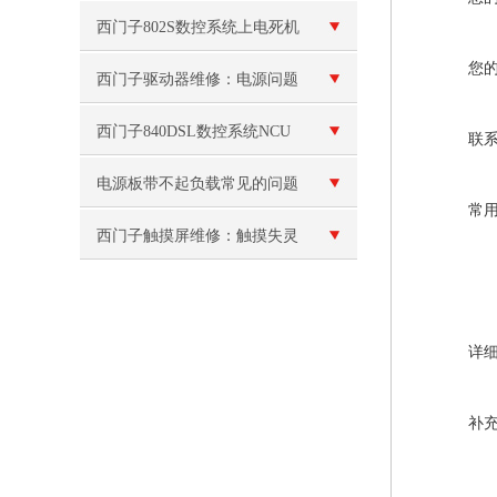
跳闸维修
西门子802S数控系统上电死机
您
西门子驱动器维修：电源问题
西门子840DSL数控系统NCU
联
模块坏
电源板带不起负载常见的问题
常
和解决方法
西门子触摸屏维修：触摸失灵
或反应不灵敏
详
补