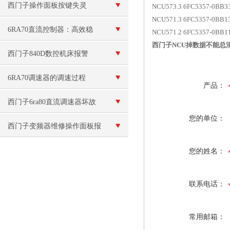
后进不去操作系统
西门子操作面板按键失灵
NCU573.3 6FC5357-0B
NCU571.3 6FC5357-0B
6RA70直流控制器：高效稳
NCU571.2 6FC5357-0B
西门子NCU掉数据不能总
定，工业直流控制新标准
西门子840D数控机床报警
A007故障维修测试
6RA70调速器的调速过程
产品：
西门子6ra80直流调速器坏故
您的单位：
障维修
西门子变频器维修操作面板报
警“E”故障
您的姓名：
联系电话：
常用邮箱：