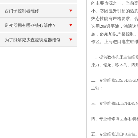
的主要热源之一。当前
事项
西门子控制器维修
小。②因温升引起的热
热态性能有严格要求。合
逆变器拥有哪些核心部件？
选用20#透平油，油滴
题，必须加以严格控制。
为了能够减少直流调速器维修
作区。上海进口电主轴维修
次数,我们一定要定期保养
一、提供数控机床主轴维修
原力、铭龙、啄木鸟、四
二、专业维修SDS/SDK/
主轴；
三、专业维修ELTE/HD
四、专业维修博世通/标特
五、专业维修进口电主轴。如