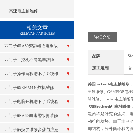
高速电主轴维修
查看更多 >>
相关文章
RELEVANT ARTICLES
详细介绍
西门子6RA80变频器通电报故
品牌
Si
障F60100
西门子工控机不亮黑屏故障
加工定制
否
西门子操作面板进不了系统维
德国reckerth电主轴维修
，
修
西门子6SEMM440炸机维修
主轴维修、GAMFIOR电主
轴维修、Fischer电主轴
西门子电脑开机进不了系统程
德国reckerth电主轴维修
题始终是研究的焦点。电
序维修
西门子6RA80调速器报警维修
动机的发热。由于主电
却结构，分外循环和内
西门子触摸屏维修步骤与注意