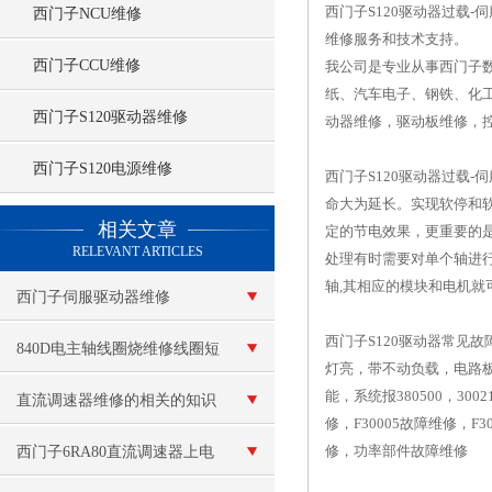
西门子S120驱动器过载
西门子NCU维修
维修服务和技术支持。
西门子CCU维修
我公司是专业从事西门子
纸、汽车电子、钢铁、化
西门子S120驱动器维修
动器维修，驱动板维修，
西门子S120电源维修
西门子S120驱动器过载
命大为延长。实现软停和
查看更多 >>
相关文章
定的节电效果，更重要的
RELEVANT ARTICLES
处理有时需要对单个轴进行屏蔽
轴,其相应的模块和电机就
西门子伺服驱动器维修
西门子S120驱动器常见
840D电主轴线圈烧维修线圈短
灯亮，带不动负载，电路板
能，系统报380500，30021
路
直流调速器维修的相关的知识
修，F30005故障维修，F30
修，功率部件故障维修
西门子6RA80直流调速器上电