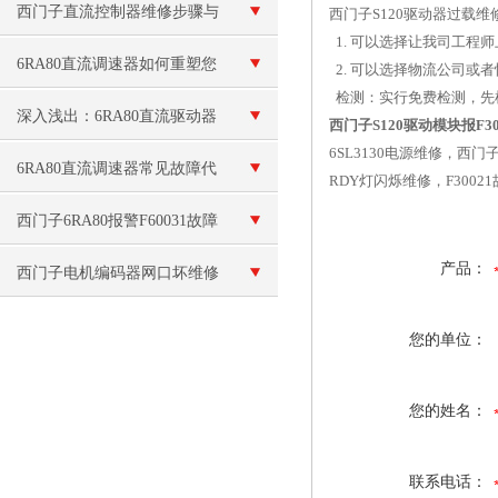
跳闸故障维修 故障代码：
西门子直流控制器维修步骤与
西门子S120驱动器过载维
1. 可以选择让我司工程师
F60010
注意事项
6RA80直流调速器如何重塑您
2. 可以选择物流公司或
检测：实行免费检测，先
的设备性能与生产效率
深入浅出：6RA80直流驱动器
西门子S120驱动模块报F3
6SL3130电源维修，西
的安装调试与参数设置
6RA80直流调速器常见故障代
RDY灯闪烁维修，F3002
码排查，新手也能快速解决
西门子6RA80报警F60031故障
产品：
维修
西门子电机编码器网口坏维修
您的单位：
您的姓名：
联系电话：