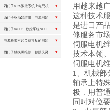
用越来越
跳闸维修
西门子802S数控系统上电死机
这种技术
西门子驱动器维修：电源问题
是进口产
西门子840DSL数控系统NCU
修服务市
模块坏
电源板带不起负载常见的问题
伺服电机
技术本领
和解决方法
西门子触摸屏维修：触摸失灵
伺服电机
或反应不灵敏
1、机械
轴承上特
极，用普
同时对位