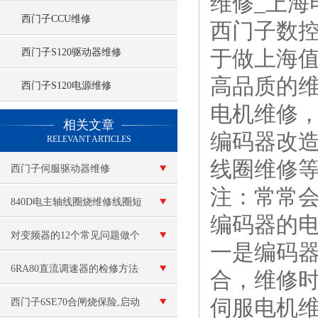
维修_上海
西门子CCU维修
西门子数
于做上海
西门子S120驱动器维修
高品质的维
西门子S120电源维修
电机维修
查看更多 >>
相关文章
编码器改
RELEVANT ARTICLES
线圈维修
西门子伺服驱动器维修
注：常常
840D电主轴线圈烧维修线圈短
编码器的
路
对变频器的12个常见问题做个
一是编码
解答
6RA80直流调速器的检修方法
合，维修
伺服电机
西门子6SE70合闸烧保险,启动