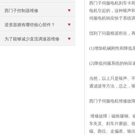
西门子伺服电机刹车卡
事项
西门子控制器维修
电机引起的，这种噪声和
伺服电机响应快于系统
逆变器拥有哪些核心部件？
找到了问题根源所在，再
为了能够减少直流调速器维修
(1)增加机械刚性和降
次数,我们一定要定期保养
(2)降低伺服系统的响
当然，以上只是噪声、
通滤波等方法，总之，
西门子伺服电机维修故
维修故障：磁铁爆钢、
车失灵、刹车片磨损、
磁、跑位、走偏差、输