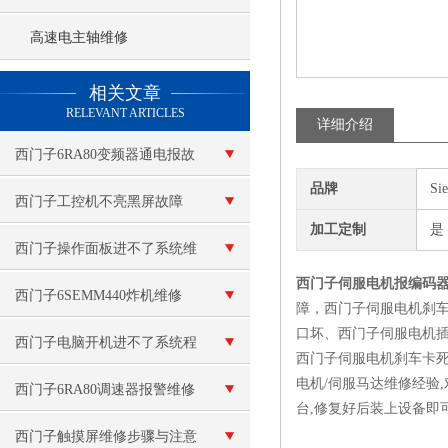
高速电主轴维修
查看更多 >>
相关文章
RELEVANT ARTICLES
详细介绍
西门子6RA80变频器通电报故
品牌
Si
障F60100
西门子工控机不亮黑屏故障
加工定制
是
西门子操作面板进不了系统维
西门子伺服电机报编码
修
西门子6SEMM440炸机维修
障，西门子伺服电机刹车
口坏、西门子伺服电机
西门子电脑开机进不了系统程
西门子伺服电机刹车卡死
电机/伺服马达维修经验
序维修
西门子6RA80调速器报警维修
台,修复好后装上设备即
西门子触摸屏维修步骤与注意